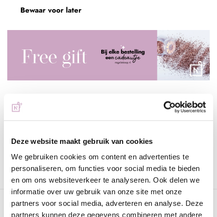
Bewaar voor later
Voor 15:00 besteld
= vandaag verzonden
Gratis verzending
vanaf € 75 excl. btw
Deze website maakt gebruik van cookies
We gebruiken cookies om content en advertenties te
Advies nodig?
WhatsApp met onze specialisten
personaliseren, om functies voor social media te bieden
en om ons websiteverkeer te analyseren. Ook delen we
informatie over uw gebruik van onze site met onze
partners voor social media, adverteren en analyse. Deze
Omschrijving
partners kunnen deze gegevens combineren met andere