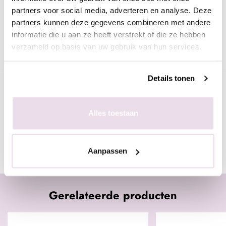
Pure Paint Sap Groen
partners voor social media, adverteren en analyse. Deze
Hooggepigmenteerde acrylverf van professionele kwaliteit in de
partners kunnen deze gegevens combineren met andere
kleur Briljant Rose.
informatie die u aan ze heeft verstrekt of die ze hebben
Deze verf is uitermate geschikt om mee te schilderen op nagels
verzameld op basis van uw gebruik van hun services.
met verschillende technieken, bijvoorbeeld One Stroke.
Details tonen
Specificaties
Alles toestaan
Gerelateerde pagina's
Acrylverf & inkt
Aanpassen
Gerelateerde producten