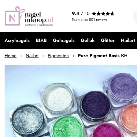
Pure Pigment Basis Kit
9.4
/ 10
€ 59,40
Toon alles
801
reviews
Acrylnagels
BIAB
Gelnagels
Gellak
Glitter
Nailart
Home
Nailart
Pigmenten
Pure Pigment Basis Kit