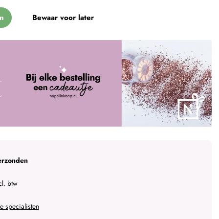
n
Bewaar voor later
erzonden
l. btw
 specialisten