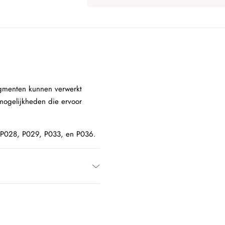
igmenten kunnen verwerkt
 mogelijkheden die ervoor
, P028, P029, P033, en P036.