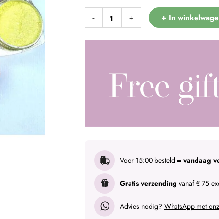
+ In winkelwage
-
+
Voor 15:00 besteld
= vandaag v
Gratis verzending
vanaf € 75 exc
Advies nodig?
WhatsApp met onze