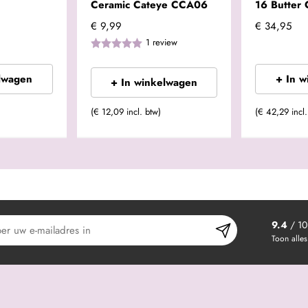
Ceramic Cateye CCA06
16 Butter
€ 9,99
€ 34,95
1
review
lwagen
+ In 
+ In winkelwagen
(€ 12,09 incl. btw)
(€ 42,29 incl.
9.4
/ 10
Toon alles