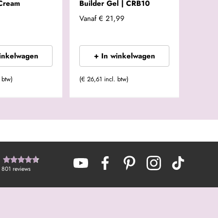
 Cream
Builder Gel | CRB10
Vanaf
€ 21,99
winkelwagen
+ In winkelwagen
 btw)
(€ 26,61 incl. btw)
801
reviews