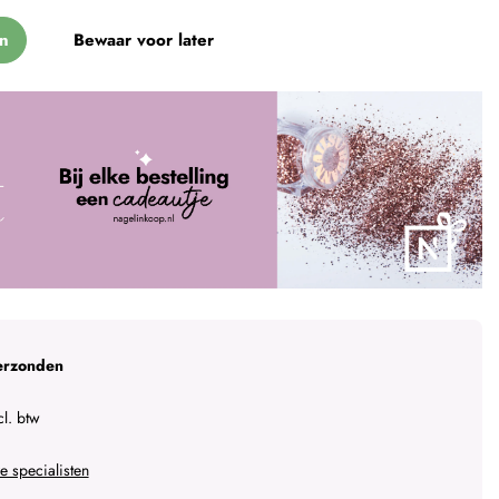
n
Bewaar voor later
erzonden
l. btw
 specialisten