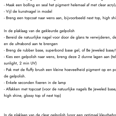
- Maak een bolling en seal het pigment helemaal af met clear acryl
- Vijl de kunstnagel in model
- Breng een topcoat naar wens aan, bijvoorbeeld next top, high shi
In de plaklaag van de gekleurde gelpolish
- Bereid de natuurlijke nagel voor door de glans te verwijderen,
en de ultrabond aan te brengen
- Breng de rubber base, superbond base gel, of Be Jeweled base/
- Kies een gelpolish naar wens, breng deze 2 dunne lagen aan (te
sunlight, 2 min UV)
- Pak met de fluffy brush een kleine hoeveelheid pigment op en p
de gelpolish.
- Enkele seconden fixeren in de lamp
- Aflakken met topcoat (voor de natuurlijke nagels Be Jeweled base
high shine, glossy top of next top)
In de plaklaag van de clear gelpolish (voor een optimaal kleurbeho