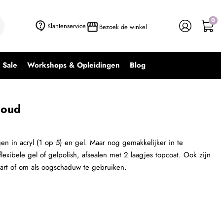
0
+ In winkelwagen
-
+
Klantenservice
Bezoek de winkel
Sale
Workshops & Opleidingen
Blog
Goud
n in acryl (1 op 5) en gel. Maar nog gemakkelijker in te
exibele gel of gelpolish, afsealen met 2 laagjes topcoat. Ook zijn
lart of om als oogschaduw te gebruiken.