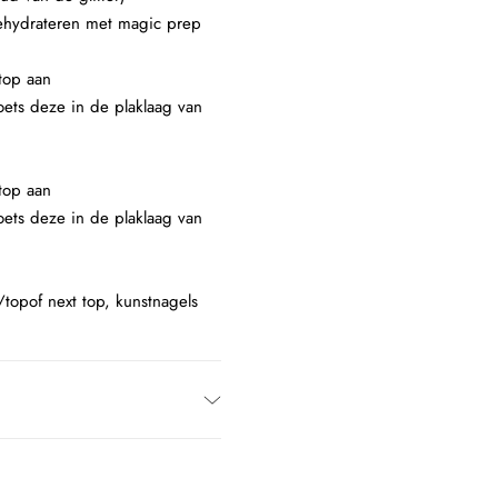
 dehydrateren met magic prep
top aan
oets deze in de plaklaag van
top aan
oets deze in de plaklaag van
/topof next top, kunstnagels