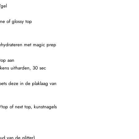
/gel
ne of glossy top
 dehydrateren met magic prep
top aan
lkens uitharden, 30 sec
oets deze in de plaklaag van
/top of next top, kunstnagels
ud van de glitter)