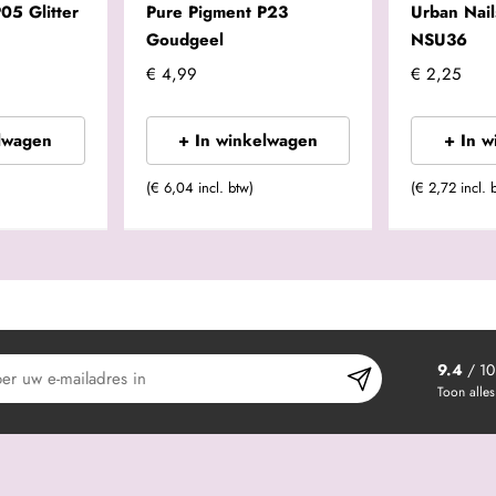
05 Glitter
Pure Pigment P23
Urban Nails
Goudgeel
NSU36
€ 4,99
€ 2,25
lwagen
+ In winkelwagen
+ In 
(€ 6,04 incl. btw)
(€ 2,72 incl. 
9.4
/ 10
Toon alles