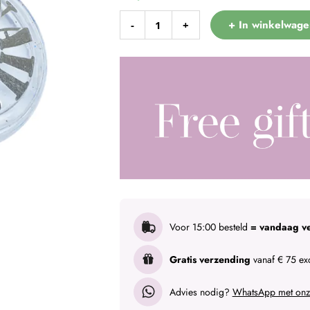
+ In winkelwage
-
+
Voor 15:00 besteld
= vandaag v
Gratis verzending
vanaf € 75 exc
Advies nodig?
WhatsApp met onze