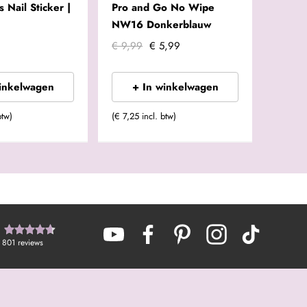
 Nail Sticker |
Pro and Go No Wipe
NW16 Donkerblauw
€ 9,99
€ 5,99
winkelwagen
+ In winkelwagen
btw)
(€ 7,25 incl. btw)
801
reviews