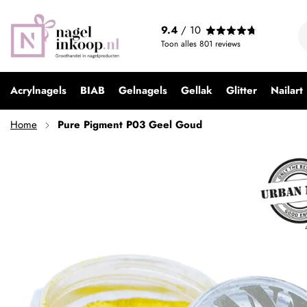
Pure Pigment P03 Geel Goud
9.4
/ 10
€ 4,99
Toon alles
801
reviews
Acrylnagels
BIAB
Gelnagels
Gellak
Glitter
Nailart
Home
Pure Pigment P03 Geel Goud