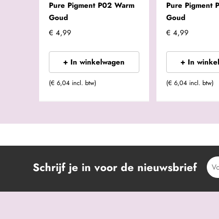
Pure Pigment P02 Warm
Pure Pigment P
Goud
Goud
€ 4,99
€ 4,99
+ In winkelwagen
+ In winke
(€ 6,04 incl. btw)
(€ 6,04 incl. btw)
Schrijf je in voor de nieuwsbrief