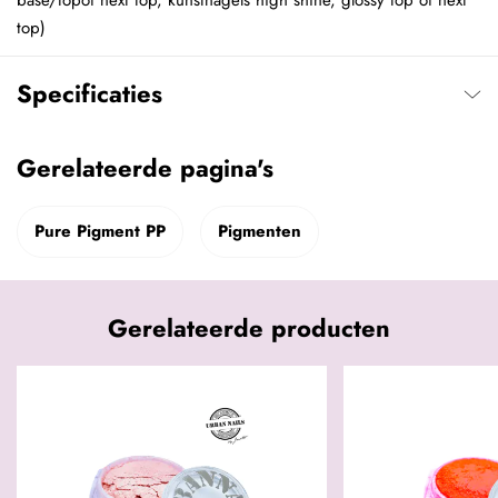
base/topof next top, kunstnagels high shine, glossy top of next
top)
Specificaties
Gerelateerde pagina's
Pure Pigment PP
Pigmenten
Gerelateerde producten