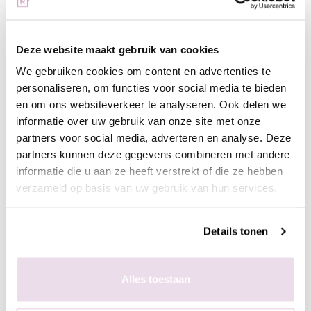
acryl/gel
- Vijl de kunstnagel in model
- Breng een topcoat naar wens aan, bijvoorbeeld next top, high
Deze website maakt gebruik van cookies
shine of glossy top
We gebruiken cookies om content en advertenties te
personaliseren, om functies voor social media te bieden
In de plaklaag van de gekleurde gelpolish
en om ons websiteverkeer te analyseren. Ook delen we
- Bereid de natuurlijke nagel voor door de glans te verwijderen,
informatie over uw gebruik van onze site met onze
dehydrateren met magic prep en de ultrabond aan te brengen
partners voor social media, adverteren en analyse. Deze
- Breng de rubber base, superbond base gel, of Be Jeweled
partners kunnen deze gegevens combineren met andere
base/top aan
informatie die u aan ze heeft verstrekt of die ze hebben
- Kies een gelpolish naar wens, breng deze 2 dunne lagen aan
verzameld op basis van uw gebruik van hun services.
(telkens uitharden, 30 sec sunlight, 2 min UV)
- Pak met de fluffy brush een kleine hoeveelheid pigment op en
Details tonen
poets deze in de plaklaag van de gelpolish.
- Enkele seconden fixeren in de lamp
- Aflakken met topcoat (voor de natuurlijke nagels Be Jeweled
Alles toestaan
base/top of next top, kunstnagels high shine, glossy top of next
top)