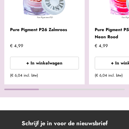
Pure Pigment P26 Zalmroos
Pure Pigment P
Neon Rood
€ 4,99
€ 4,99
+ In winkelwagen
+ In win
(€ 6,04 incl. btw)
(€ 6,04 incl. btw)
Schrijf je in voor de nieuwsbrief