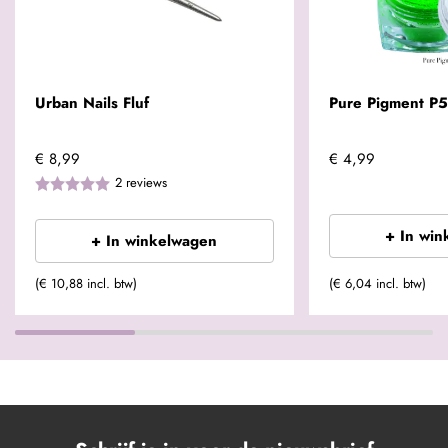
Urban Nails Fluf
Pure Pigment P
€ 8,99
€ 4,99
2
reviews
+ In win
+ In winkelwagen
(€ 10,88 incl. btw)
(€ 6,04 incl. btw)