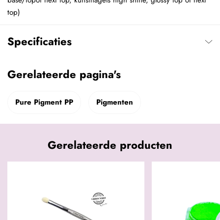
base/topof next top, kunstnagels high shine, glossy top of next
top)
Specificaties
Gerelateerde pagina's
Pure Pigment PP
Pigmenten
Gerelateerde producten