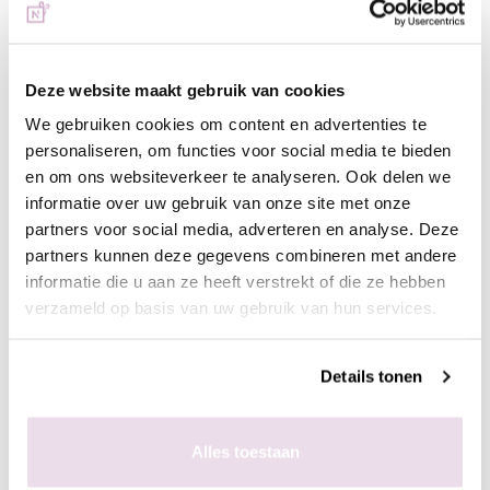
acryl/gel
- Vijl de kunstnagel in model
- Breng een topcoat naar wens aan, bijvoorbeeld next top, high
Deze website maakt gebruik van cookies
shine of glossy top
We gebruiken cookies om content en advertenties te
personaliseren, om functies voor social media te bieden
In de plaklaag van de gekleurde gelpolish
en om ons websiteverkeer te analyseren. Ook delen we
- Bereid de natuurlijke nagel voor door de glans te verwijderen,
informatie over uw gebruik van onze site met onze
dehydrateren met magic prep en de ultrabond aan te brengen
partners voor social media, adverteren en analyse. Deze
- Breng de rubber base, superbond base gel, of Be Jeweled
partners kunnen deze gegevens combineren met andere
base/top aan
informatie die u aan ze heeft verstrekt of die ze hebben
- Kies een gelpolish naar wens, breng deze 2 dunne lagen aan
verzameld op basis van uw gebruik van hun services.
(telkens uitharden, 30 sec sunlight, 2 min UV)
- Pak met de fluffy brush een kleine hoeveelheid pigment op en
poets deze in de plaklaag van de gelpolish.
Details tonen
- Enkele seconden fixeren in de lamp
- Aflakken met topcoat (voor de natuurlijke nagels Be Jeweled
Alles toestaan
base/top of next top, kunstnagels high shine, glossy top of next
top)