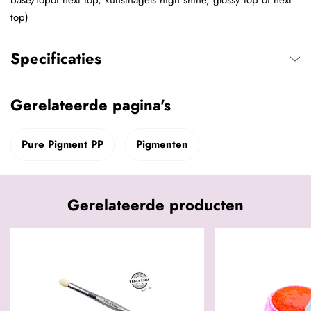
base/topof next top, kunstnagels high shine, glossy top of next
top)
Specificaties
Gerelateerde pagina's
Pure Pigment PP
Pigmenten
Gerelateerde producten