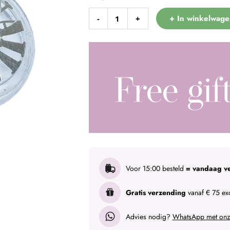
+ In winkelwage
-
+
Voor 15:00 besteld
= vandaag v
Gratis verzending
vanaf € 75 exc
Advies nodig?
WhatsApp met onze