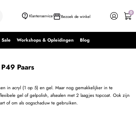
0
+ In winkelwagen
-
+
Klantenservice
Bezoek de winkel
Sale
Workshops & Opleidingen
Blog
 P49 Paars
n in acryl (1 op 5) en gel. Maar nog gemakkelijker in te
exibele gel of gelpolish, afsealen met 2 laagjes topcoat. Ook zijn
lart of om als oogschaduw te gebruiken.