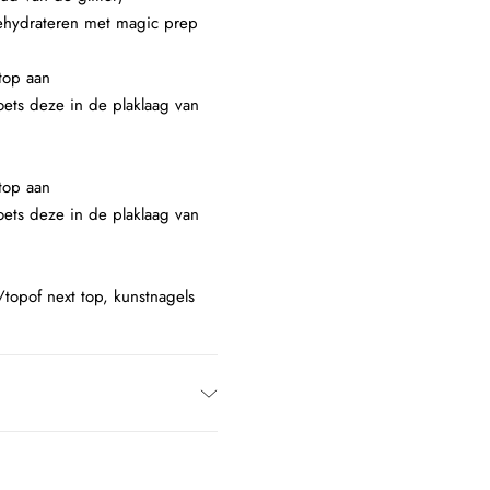
 dehydrateren met magic prep
top aan
oets deze in de plaklaag van
top aan
oets deze in de plaklaag van
/topof next top, kunstnagels