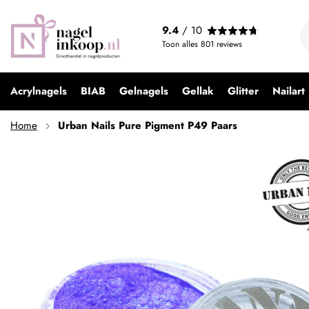
Urban Nails Pure Pigment P49 Paars
9.4
/ 10
€ 4,99
Toon alles
801
reviews
Acrylnagels
BIAB
Gelnagels
Gellak
Glitter
Nailart
Home
Urban Nails Pure Pigment P49 Paars