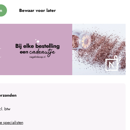
n
Bewaar voor later
erzonden
l. btw
 specialisten