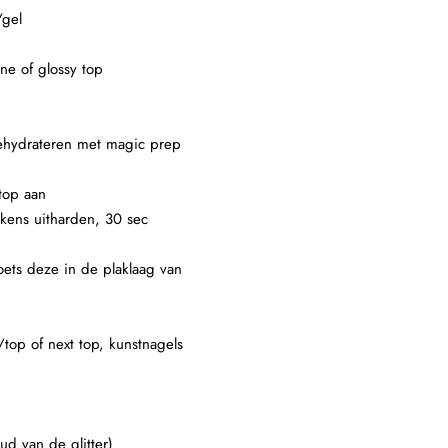
/gel
ne of glossy top
 dehydrateren met magic prep
top aan
lkens uitharden, 30 sec
oets deze in de plaklaag van
/top of next top, kunstnagels
ud van de glitter)