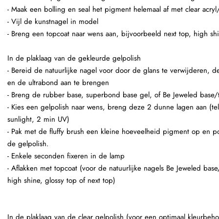
- Maak een bolling en seal het pigment helemaal af met clear acryl
- Vijl de kunstnagel in model
- Breng een topcoat naar wens aan, bijvoorbeeld next top, high shi
In de plaklaag van de gekleurde gelpolish
- Bereid de natuurlijke nagel voor door de glans te verwijderen,
en de ultrabond aan te brengen
- Breng de rubber base, superbond base gel, of Be Jeweled base/
- Kies een gelpolish naar wens, breng deze 2 dunne lagen aan (te
sunlight, 2 min UV)
- Pak met de fluffy brush een kleine hoeveelheid pigment op en p
de gelpolish.
- Enkele seconden fixeren in de lamp
- Aflakken met topcoat (voor de natuurlijke nagels Be Jeweled base
high shine, glossy top of next top)
In de plaklaag van de clear gelpolish (voor een optimaal kleurbeho