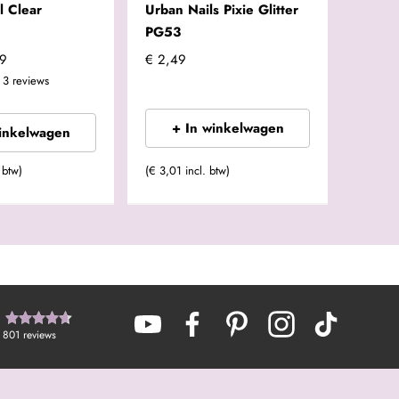
l Clear
Urban Nails Pixie Glitter
PG53
99
€ 2,49
3
reviews
+ In winkelwagen
winkelwagen
 btw)
(€ 3,01 incl. btw)
801
reviews