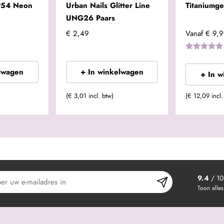
P54 Neon
Urban Nails Glitter Line
Titaniumge
UNG26 Paars
€ 2,49
Vanaf
€ 9,
lwagen
+ In winkelwagen
+ In 
(€ 3,01 incl. btw)
(€ 12,09 incl.
9.4
/ 10
Toon alles