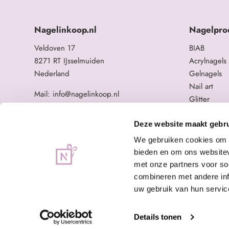
Nagelinkoop.nl
Nagelpro
Veldoven 17
BIAB
8271 RT IJsselmuiden
Acrylnagels
Nederland
Gelnagels
Nail art
Mail: info@nagelinkoop.nl
Glitter
Tel: 06-11588784
Opleidingen
BTW nummer: NL863104678B01
Overige na
Deze website maakt gebru
KvK nummer: 84123672
We gebruiken cookies om c
bieden en om ons websitev
met onze partners voor so
combineren met andere inf
uw gebruik van hun servic
Details tonen