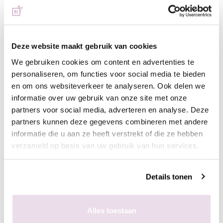
- Verdeel het pigment mooi egaal en dekkend over de nagels
- Maak een bolling en seal het pigment helemaal af met clear
acryl/gel
- Vijl de kunstnagel in model
Deze website maakt gebruik van cookies
- Breng een topcoat naar wens aan, bijvoorbeeld next top, high
We gebruiken cookies om content en advertenties te
shine of glossy top
personaliseren, om functies voor social media te bieden
en om ons websiteverkeer te analyseren. Ook delen we
In de plaklaag van de gekleurde gelpolish
informatie over uw gebruik van onze site met onze
- Bereid de natuurlijke nagel voor door de glans te verwijderen,
partners voor social media, adverteren en analyse. Deze
dehydrateren met magic prep en de ultrabond aan te brengen
partners kunnen deze gegevens combineren met andere
- Breng de rubber base, superbond base gel, of Be Jeweled
informatie die u aan ze heeft verstrekt of die ze hebben
base/top aan
verzameld op basis van uw gebruik van hun services.
- Kies een gelpolish naar wens, breng deze 2 dunne lagen aan
(telkens uitharden, 30 sec sunlight, 2 min UV)
- Pak met de fluffy brush een kleine hoeveelheid pigment op en
Details tonen
poets deze in de plaklaag van de gelpolish.
- Enkele seconden fixeren in de lamp
Alles toestaan
- Aflakken met topcoat (voor de natuurlijke nagels Be Jeweled