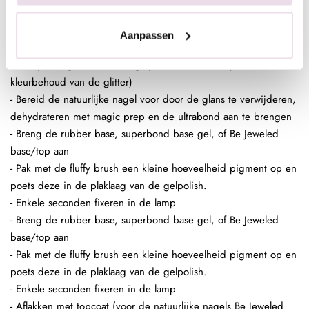
base/top of next top, kunstnagels high shine, glossy top of next
top)
Aanpassen
In de plaklaag van de clear gelpolish (voor een optimaal
kleurbehoud van de glitter)
- Bereid de natuurlijke nagel voor door de glans te verwijderen,
dehydrateren met magic prep en de ultrabond aan te brengen
- Breng de rubber base, superbond base gel, of Be Jeweled
base/top aan
- Pak met de fluffy brush een kleine hoeveelheid pigment op en
poets deze in de plaklaag van de gelpolish.
- Enkele seconden fixeren in de lamp
- Breng de rubber base, superbond base gel, of Be Jeweled
base/top aan
- Pak met de fluffy brush een kleine hoeveelheid pigment op en
poets deze in de plaklaag van de gelpolish.
- Enkele seconden fixeren in de lamp
- Aflakken met topcoat (voor de natuurlijke nagels Be Jeweled