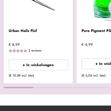
Urban Nails Fluf
Pure Pigment P
€ 8,99
€ 4,99
2
reviews
+ In win
+ In winkelwagen
(€ 10,88 incl. btw)
(€ 6,04 incl. btw)