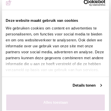
acryl/gel
- Vijl de kunstnagel in model
- Breng een topcoat naar wens aan, bijvoorbeeld next top, high
Deze website maakt gebruik van cookies
shine of glossy top
We gebruiken cookies om content en advertenties te
personaliseren, om functies voor social media te bieden
In de plaklaag van de gekleurde gelpolish
en om ons websiteverkeer te analyseren. Ook delen we
- Bereid de natuurlijke nagel voor door de glans te verwijderen,
informatie over uw gebruik van onze site met onze
dehydrateren met magic prep en de ultrabond aan te brengen
partners voor social media, adverteren en analyse. Deze
- Breng de rubber base, superbond base gel, of Be Jeweled
partners kunnen deze gegevens combineren met andere
base/top aan
informatie die u aan ze heeft verstrekt of die ze hebben
- Kies een gelpolish naar wens, breng deze 2 dunne lagen aan
verzameld op basis van uw gebruik van hun services.
(telkens uitharden, 30 sec sunlight, 2 min UV)
- Pak met de fluffy brush een kleine hoeveelheid pigment op en
poets deze in de plaklaag van de gelpolish.
Details tonen
- Enkele seconden fixeren in de lamp
- Aflakken met topcoat (voor de natuurlijke nagels Be Jeweled
Alles toestaan
base/top of next top, kunstnagels high shine, glossy top of next
top)