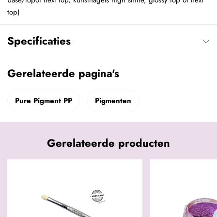
base/topof next top, kunstnagels high shine, glossy top of next
top)
Specificaties
Gerelateerde pagina's
Pure Pigment PP
Pigmenten
Gerelateerde producten