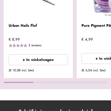
Urban Nails Fluf
Pure Pigment P
€ 8,99
€ 4,99
2
reviews
+ In win
+ In winkelwagen
(€ 10,88 incl. btw)
(€ 6,04 incl. btw)