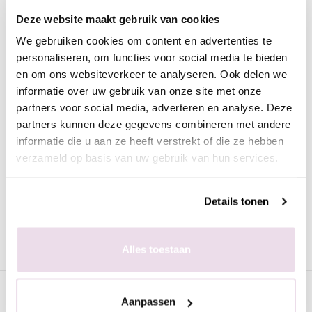
Omschrijving
Deze website maakt gebruik van cookies
Russian Manicure Korte Vlam / Olive Rood
We gebruiken cookies om content en advertenties te
personaliseren, om functies voor social media te bieden
en om ons websiteverkeer te analyseren. Ook delen we
Deze bit is uitermate geschikt voor het verwijderen van dode
informatie over uw gebruik van onze site met onze
huidcellen rondom de nagels/nagelriemen. Hiermee kun je een
partners voor social media, adverteren en analyse. Deze
russian manicure uitvoeren.
partners kunnen deze gegevens combineren met andere
Met deze bit kun je gemakkelijk de dode huidcellen ''omhoog''
informatie die u aan ze heeft verstrekt of die ze hebben
zetten waardoor het gemakkelijk verwijdert kan worden met een
verzameld op basis van uw gebruik van hun services.
bolvormige- of cilinder vormige bit.
Details tonen
Alles toestaan
Specificaties
Aanpassen