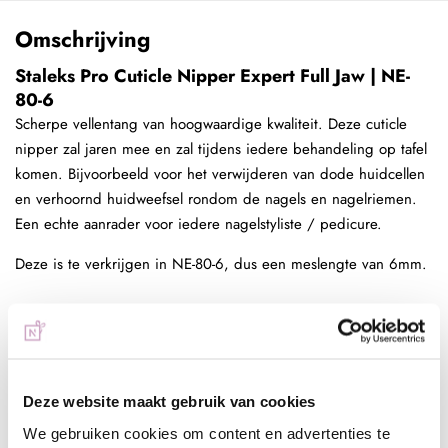
Omschrijving
Staleks Pro Cuticle Nipper Expert Full Jaw | NE-
80-6
Scherpe vellentang van hoogwaardige kwaliteit. Deze cuticle
nipper zal jaren mee en zal tijdens iedere behandeling op tafel
komen. Bijvoorbeeld voor het verwijderen van dode huidcellen
en verhoornd huidweefsel rondom de nagels en nagelriemen.
Een echte aanrader voor iedere nagelstyliste / pedicure.
Deze is te verkrijgen in NE-80-6, dus een meslengte van 6mm.
Medical grade stainless steel, professional manual sharpening.
Staleks is opgericht al meer dan 20 jaar geleden in Kharkiv,
Ukraine. Origineel begon het als een klein bedrijf,
gespecialiseerd in slijpen, polishen en afwerken van manicure
Deze website maakt gebruik van cookies
instrumenten en de lijn was beperkt tot schaartjes, vellentangen,
We gebruiken cookies om content en advertenties te
pincetten en cuticle pushers. Van alle modellen enkel 1