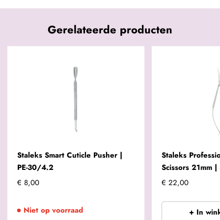
Gerelateerde producten
Staleks Smart Cuticle Pusher |
Staleks Professio
PE-30/4.2
Scissors 21mm |
€ 8,00
€ 22,00
Niet op voorraad
+ In win