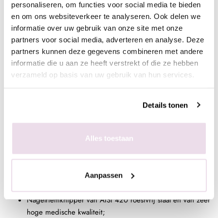
personaliseren, om functies voor social media te bieden
instrument. Inmiddels zijn er van iedere tool diverse soorten en
en om ons websiteverkeer te analyseren. Ook delen we
maten, voor iedere voorkeur. Er is zelfs gedacht aan rechts- en
informatie over uw gebruik van onze site met onze
linkshandigen.
partners voor social media, adverteren en analyse. Deze
Let op: de schaartjes zijn rechts en linkshandig te gebruiken
partners kunnen deze gegevens combineren met andere
informatie die u aan ze heeft verstrekt of die ze hebben
tenzij anders vermeld staat in de omschrijving.
verzameld op basis van uw gebruik van hun services.
Kenmerken
Cuticle nipper met een fijn gebogen handvat, waardoor
Details tonen
je deze prettig vast kunt houden;
Nagelriemtang voor het verwijderen van nagelriemen;
Het snijgedeelte van de vellentang heeft een uitstulping;
Alles toestaan
Deze Staleks nagelriemtang heeft een lage hielhoogte;
Hoe hoger de hiel, hoe hoger de ellebooghouding
tijdens het werken;
Aanpassen
Een lagere hiel, verlaagd de kans op verwonding;
Nagelriemknipper van AISI 420 roestvrij staal en van zeer
hoge medische kwaliteit;