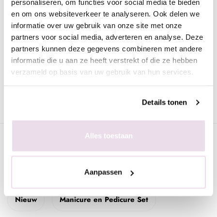
Medical grade stainless steel, professional manual sharpening.
personaliseren, om functies voor social media te bieden
en om ons websiteverkeer te analyseren. Ook delen we
Staleks is opgericht al meer dan 20 jaar geleden in Kharkiv,
informatie over uw gebruik van onze site met onze
partners voor social media, adverteren en analyse. Deze
Ukraine. Origineel begon het als een klein bedrijf,
partners kunnen deze gegevens combineren met andere
gespecialiseerd in slijpen, polishen en afwerken van manicure
informatie die u aan ze heeft verstrekt of die ze hebben
instrumenten en de lijn was beperkt tot schaartjes, vellentangen,
verzameld op basis van uw gebruik van hun services.
pincetten en cuticle pushers. Van alle modellen enkel 1
instrument. Inmiddels zijn er van iedere tool diverse soorten en
maten, voor iedere voorkeur. Er is zelfs gedacht aan rechts- en
Details tonen
linkshandigen.
Alles toestaan
Specificaties
Gerelateerde pagina's
Aanpassen
Nieuw
Manicure en Pedicure Set