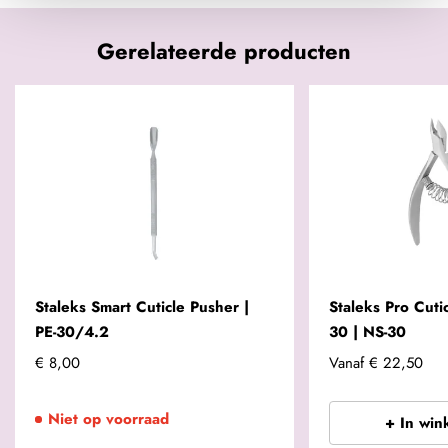
Gerelateerde producten
Staleks Smart Cuticle Pusher |
Staleks Pro Cuti
PE-30/4.2
30 | NS-30
€ 8,00
Vanaf
€ 22,50
Niet op voorraad
+ In win