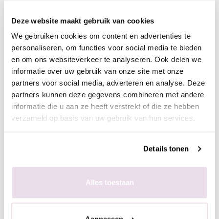
bijvoorbeeld de Next Topgel
Deze website maakt gebruik van cookies
We gebruiken cookies om content en advertenties te
Ingepoetst met pigmenten
personaliseren, om functies voor social media te bieden
- Maak een ondergrond in kleur naar wens
en om ons websiteverkeer te analyseren. Ook delen we
- Breng de matte topgel aan en hard deze uit, 60 sec in de
informatie over uw gebruik van onze site met onze
sunlight of 2 min in de UV lamp
partners voor social media, adverteren en analyse. Deze
- Breng de stempelgel aan op de stempelplaat
partners kunnen deze gegevens combineren met andere
- Schraap met de schraper de overtollige hoeveelheid gel van
informatie die u aan ze heeft verstrekt of die ze hebben
de plaat
verzameld op basis van uw gebruik van hun services.
- Duw de stempelaar op de stempelplaat
- Plaats de stempelaar op de nagel
- Hard de gel uit, 60 sec in de sunlight of 2 min in de UV lamp
Details tonen
- Poets het gewenste pigment met de fluffy brush in de plaklaag
van de stempelgel
Alles toestaan
- Fixeer 10 sec in de lamp
- Breng een topcoat aan naar wens en hard deze uit,
bijvoorbeeld de Next Topgel