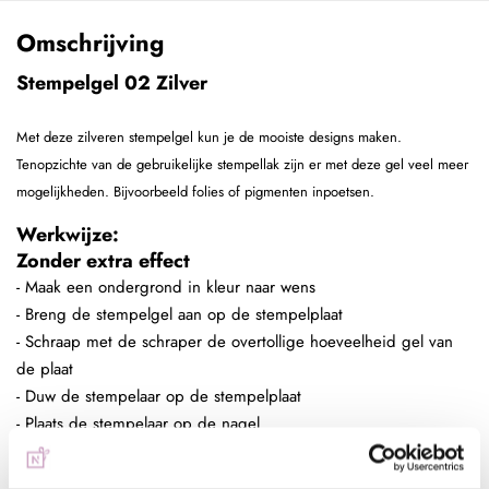
Omschrijving
Stempelgel 02 Zilver
Met deze zilveren stempelgel kun je de mooiste designs maken.
Tenopzichte van de gebruikelijke stempellak zijn er met deze gel veel meer
mogelijkheden. Bijvoorbeeld folies of pigmenten inpoetsen.
Werkwijze:
Zonder extra effect
- Maak een ondergrond in kleur naar wens
- Breng de stempelgel aan op de stempelplaat
- Schraap met de schraper de overtollige hoeveelheid gel van
de plaat
- Duw de stempelaar op de stempelplaat
- Plaats de stempelaar op de nagel
- Hard de gel uit, 60 sec in de sunlight of 2 min in de UV lamp
- Breng een topcoat aan naar wens en hard deze uit,