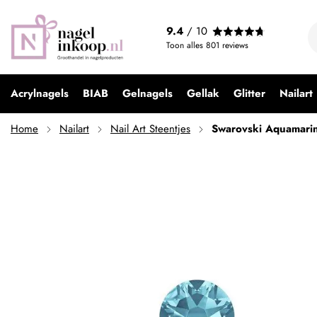
9.4
/ 10
Toon alles
801
reviews
Acrylnagels
BIAB
Gelnagels
Gellak
Glitter
Nailart
Home
Nailart
Nail Art Steentjes
Swarovski Aquamari