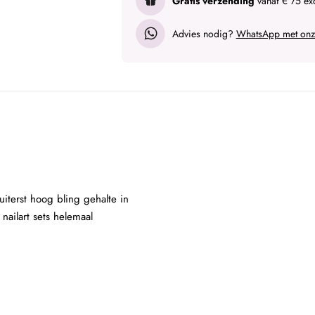
Gratis verzending
vanaf € 75 exc
Advies nodig?
WhatsApp met onze
uiterst hoog bling gehalte in
ailart sets helemaal