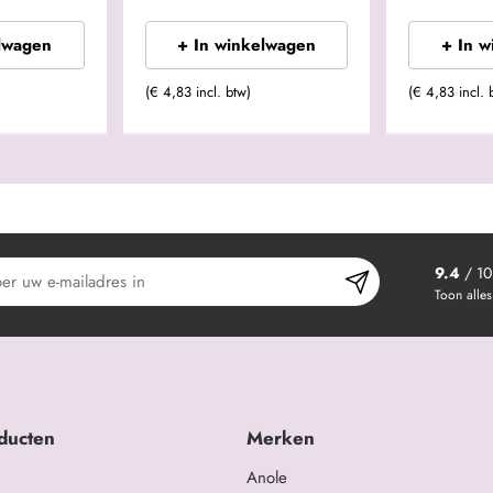
lwagen
+ In winkelwagen
+ In 
(€ 4,83 incl. btw)
(€ 4,83 incl. 
9.4
/ 10
Toon alles
ducten
Merken
Anole