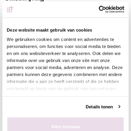
Swarovski Crystal Meridian Blue SS05
De enige, echte Swarovski steentjes van de hoogste kwaliteit,
Deze website maakt gebruik van cookies
een uiterst hoog bling gehalte in de kleur Crystal Meridian Blue.
We gebruiken cookies om content en advertenties te
Deze stenen maken zowel de basisnagels als nailart sets
personaliseren, om functies voor social media te bieden
helemaal compleet.
en om ons websiteverkeer te analyseren. Ook delen we
Deze verpakking bevat 80 st.
informatie over uw gebruik van onze site met onze
partners voor social media, adverteren en analyse. Deze
Werkwijze:
partners kunnen deze gegevens combineren met andere
- Bereid de natuurlijke of kunstnagel voor zoals gebruikelijk;
informatie die u aan ze heeft verstrekt of die ze hebben
- Breng de ondergrond naar wens aan en hard deze uit;
verzameld op basis van uw gebruik van hun services.
- Lak de nagel af met een topcoat naar wens en hard deze uit;
- Breng met de wax/dottingtool de gem gel aan op de
gewenste plek, pak de de swarovski steentjes op met de
Details tonen
waxtool en leg ze in de gem gel, zodra het gewenste resultaat
is behaald hard de gem gel uit en het design is klaar.
Alles toestaan