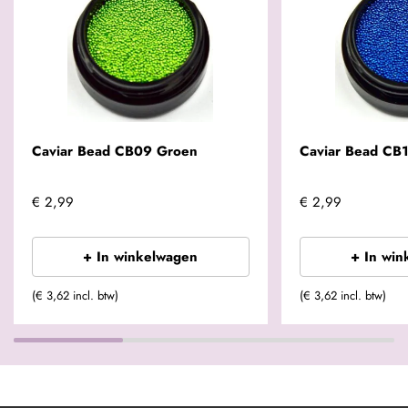
Caviar Bead CB09 Groen
Caviar Bead CB
€ 2,99
€ 2,99
+ In winkelwagen
+ In win
(€ 3,62 incl. btw)
(€ 3,62 incl. btw)