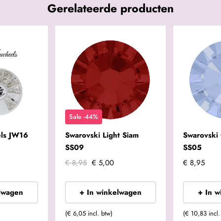
Gerelateerde producten
Sale -44%
ls JW16
Swarovski Light Siam
Swarovski 
SS09
SS05
€ 8,95
€ 5,00
€ 8,95
lwagen
+ In winkelwagen
+ In 
(€ 6,05 incl. btw)
(€ 10,83 incl.