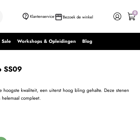
0
+ In winkelwagen
-
+
Klantenservice
Bezoek de winkel
Sale
Workshops & Opleidingen
Blog
no SS09
 hoogste kwaliteit, een uiterst hoog bling gehalte. Deze stenen
s helemaal compleet.