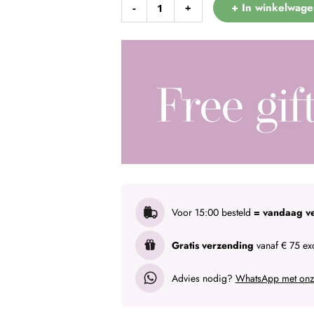
+ In winkelwage
-
+
Voor 15:00 besteld
= vandaag v
Gratis verzending
vanaf € 75 exc
Advies nodig?
WhatsApp met onze