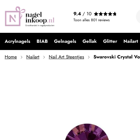
Swarovski Crystal Volcano SS09
9.4
/ 10
€ 9,95
Toon alles
801
reviews
Acrylnagels
BIAB
Gelnagels
Gellak
Glitter
Nailart
Home
Nailart
Nail Art Steentjes
Swarovski Crystal V