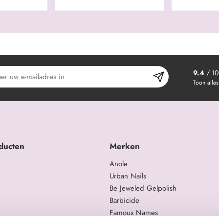
9.4
/ 10
Toon alles
ducten
Merken
Anole
Urban Nails
Be Jeweled Gelpolish
Barbicide
Famous Names