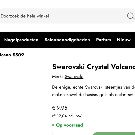
Nagelproducten
Salonbenodigdheden
Parfum
Nieuw
olcano SS09
Swarovski Crystal Volca
Merk:
Swarovski
De enige, echte Swarovski steentjes van de
maken zowel de basisnagels als nailart set
€ 9,95
€ 12,04
Op voorraad