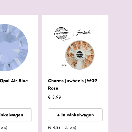
Opal Air Blue
Charms Juwheels JW09
Rose
€ 3,99
winkelwagen
+ In winkelwagen
 btw)
(€ 4,83 incl. btw)