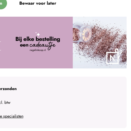
n
Bewaar voor later
erzonden
l. btw
 specialisten