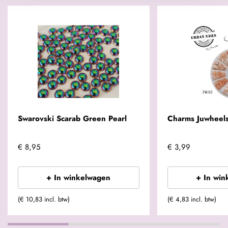
Swarovski Scarab Green Pearl
Charms Juwheel
€ 8,95
€ 3,99
+ In winkelwagen
+ In win
(€ 10,83 incl. btw)
(€ 4,83 incl. btw)