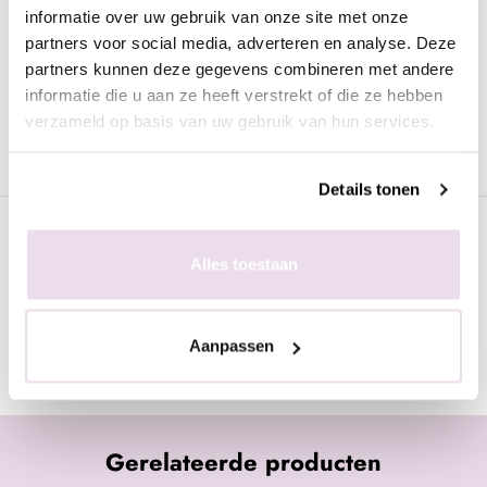
informatie over uw gebruik van onze site met onze
De enige, echte Swarovski steentjes van de hoogste kwaliteit,
partners voor social media, adverteren en analyse. Deze
een uiterst hoog bling gehalte in de kleur White Opal. Deze
partners kunnen deze gegevens combineren met andere
stenen maken zowel de basisnagels als nailart sets helemaal
informatie die u aan ze heeft verstrekt of die ze hebben
compleet.
verzameld op basis van uw gebruik van hun services.
Dit zakje bevat 60 st.
Details tonen
Specificaties
Alles toestaan
Gerelateerde pagina's
Aanpassen
Nail Art Steentjes
Gerelateerde producten