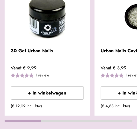
3D Gel Urban Nails
Urban Nails Cavi
Vanaf
€ 9,99
Vanaf
€ 3,99
1
review
1
revi
+ In winkelwagen
+ In win
(€ 12,09 incl. btw)
(€ 4,83 incl. btw)