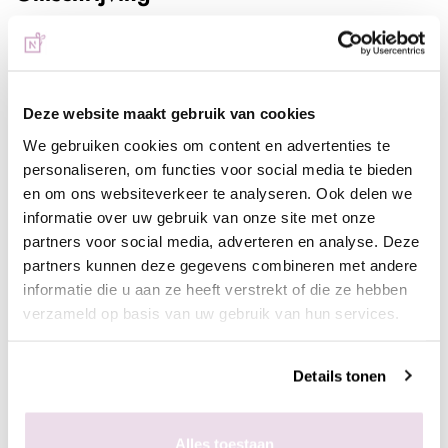
Swarovski Opal Air Blue SS07
De enige, echte Swarovski steentjes van de hoogste kwaliteit,
een uiterst hoog bling gehalte in de kleur Opal Air Blue. Deze
Deze website maakt gebruik van cookies
stenen maken zowel de basisnagels als nailart sets helemaal
We gebruiken cookies om content en advertenties te
compleet.
personaliseren, om functies voor social media te bieden
Deze verpakking bevat 80 st.
en om ons websiteverkeer te analyseren. Ook delen we
informatie over uw gebruik van onze site met onze
Werkwijze:
partners voor social media, adverteren en analyse. Deze
- Bereid de natuurlijke of kunstnagel voor zoals gebruikelijk;
partners kunnen deze gegevens combineren met andere
- Breng de ondergrond naar wens aan en hard deze uit;
informatie die u aan ze heeft verstrekt of die ze hebben
- Lak de nagel af met een topcoat naar wens en hard deze uit;
verzameld op basis van uw gebruik van hun services.
- Breng met de
wax/dottingtool
de
gem gel
aan op de
gewenste plek, pak de de swarovski steentjes op met de
Details tonen
waxtool en leg ze in de gem gel, zodra het gewenste resultaat
is behaald hard de gem gel uit en het design is klaar.
Alles toestaan