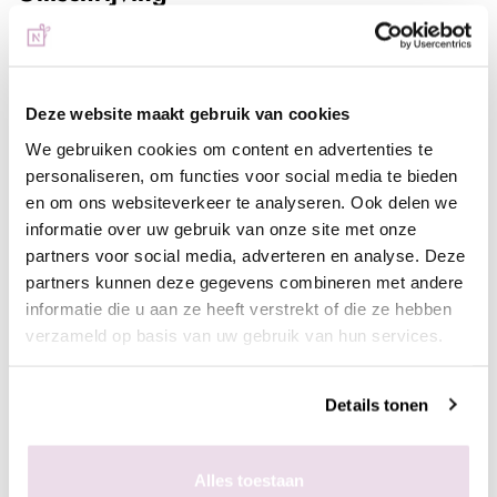
Swarovski Tanzanite SS05
De enige, echte Swarovski steentjes van de hoogste kwaliteit,
Deze website maakt gebruik van cookies
een uiterst hoog bling gehalte in de kleur Tanzanite. Deze
We gebruiken cookies om content en advertenties te
stenen maken zowel de basisnagels als nailart sets helemaal
personaliseren, om functies voor social media te bieden
compleet.
en om ons websiteverkeer te analyseren. Ook delen we
Deze verpakking bevat 80 st.
informatie over uw gebruik van onze site met onze
partners voor social media, adverteren en analyse. Deze
Werkwijze:
partners kunnen deze gegevens combineren met andere
- Bereid de natuurlijke of kunstnagel voor zoals gebruikelijk;
informatie die u aan ze heeft verstrekt of die ze hebben
- Breng de ondergrond naar wens aan en hard deze uit;
verzameld op basis van uw gebruik van hun services.
- Lak de nagel af met een topcoat naar wens en hard deze uit;
- Breng met de
wax/dottingtool
de
gem gel
aan op de
gewenste plek, pak de de swarovski steentjes op met de
Details tonen
waxtool en leg ze in de gem gel, zodra het gewenste resultaat
is behaald hard de gem gel uit en het design is klaar.
Alles toestaan