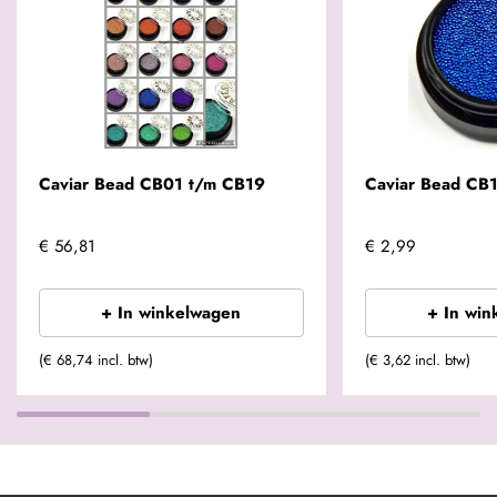
Caviar Bead CB01 t/m CB19
Caviar Bead CB
€ 56,81
€ 2,99
+ In winkelwagen
+ In win
(€ 68,74 incl. btw)
(€ 3,62 incl. btw)