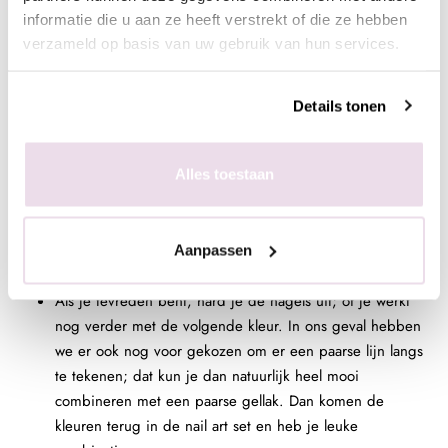
is heel geconcentreerd. Klaar? Dan kun je direct
informatie die u aan ze heeft verstrekt of die ze hebben
beginnen met het tekenen van de swirl.
verzameld op basis van uw gebruik van hun services.
Als je iets meer druk zet, wordt het lijntje wat breder; en
als je het penseel iets meer loslaat, wordt de lijn smaller.
Je kunt de lijn eventueel corrigeren. Mocht je nog niet zo
Details tonen
zeker zijn van je zaak, dan kun je de nail art gel per lijn
uitharden.
Ben je tevreden? Hard de swirl een minuut uit in de LED-
Alles toestaan
lamp; voordat je verder gaat met de volgende lijn. Ik heb
er in de video voor gekozen om de kleuren zilver en
paars te combineren, dus bekijk vooral hoe ik er nog een
Aanpassen
zilveren lijn en een paarse lijn langs haal.
Als je tevreden bent, hard je de nagels uit; of je werkt
nog verder met de volgende kleur. In ons geval hebben
we er ook nog voor gekozen om er een paarse lijn langs
te tekenen; dat kun je dan natuurlijk heel mooi
combineren met een paarse gellak. Dan komen de
kleuren terug in de nail art set en heb je leuke