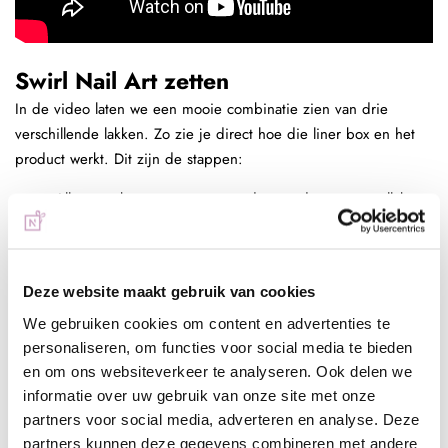
Swirl Nail Art zetten
In de video laten we een mooie combinatie zien van drie
verschillende lakken. Zo zie je direct hoe die liner box en het
product werkt. Dit zijn de stappen:
Allereerst brengen we een ondergrond aan met gellak.
Voor de ondergrond gebruik ik de kleur Morgan. De Be
Jeweled Gelpolish Morgan is gekozen door een van de
collega's. Dit is een nude kleur gellak, dat een shimmer
Deze website maakt gebruik van cookies
heeft van zichzelf; zo is het ondergrondje direct leuk.
Na het aanbrengen hard je de gellak een minuut uit in
We gebruiken cookies om content en advertenties te
de lamp.
personaliseren, om functies voor social media te bieden
en om ons websiteverkeer te analyseren. Ook delen we
Pak de Liner Gel er maar bij. Vóór we de nail art gel
informatie over uw gebruik van onze site met onze
aanbrengen, strijk je het kwastje goed af aan de zijkant.
partners voor social media, adverteren en analyse. Deze
Je hebt namelijk maar weinig product nodig, want de gel
partners kunnen deze gegevens combineren met andere