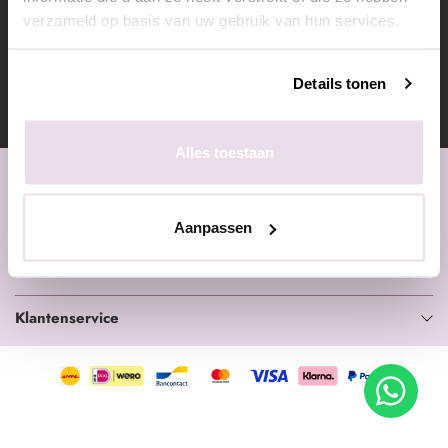
verzameld op basis van uw gebruik van hun services.
9.4
/ 10
Details tonen
Toon alles
802
reviews
Alles toestaan
Nagelinkoop.nl
Nagelproducten
Aanpassen
Merken
Klantenservice