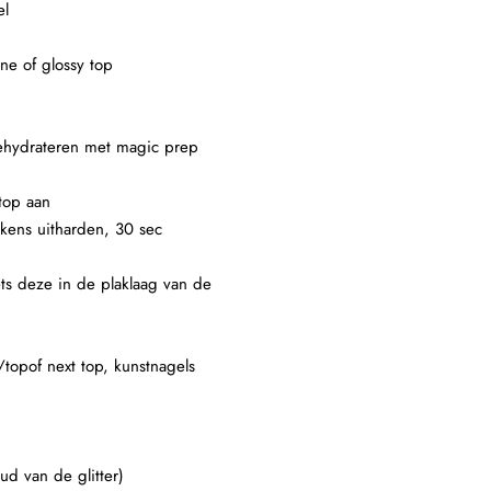
el
ne of glossy top
 dehydrateren met magic prep
top aan
lkens uitharden, 30 sec
ets deze in de plaklaag van de
/topof next top, kunstnagels
ud van de glitter)