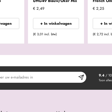
e
UNG49 Blauw/Oker Mix
French Om
€ 2,49
€ 2,25
lwagen
+ In winkelwagen
+ In 
(€ 3,01 incl. btw)
(€ 2,72 incl. 
9.4
/ 10
Toon alles