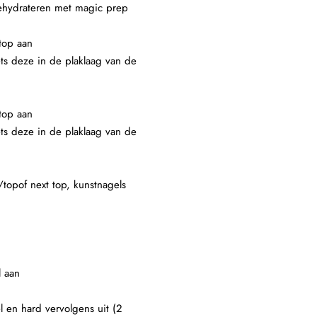
 dehydrateren met magic prep
top aan
ets deze in de plaklaag van de
top aan
ets deze in de plaklaag van de
/topof next top, kunstnagels
l aan
l en hard vervolgens uit (2