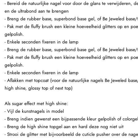
- Bereid de natuurlijke nagel voor door de glans te verwijderen,
en de ultrabond aan te brengen
- Breng de rubber base, superbond base gel, of Be Jeweled base/
- Pak met de fluffy brush een kleine hoeveelheid glitters op en po
gelpolish.
- Enkele seconden fixeren in de lamp
- Breng de rubber base, superbond base gel, of Be Jeweled base/
- Pak met de fluffy brush een kleine hoeveelheid glitters op en po
gelpolish.
- Enkele seconden fixeren in de lamp
- Aflakken met topcoat (voor de natuurlijke nagels Be Jeweled base
high shine, glossy top of next top)
Als sugar effect met high shine:
- Vijl de kunstnagels in model
- Breng indien gewenst een bijpassende kleur gelpolish of colorge
- Breng de high shine topgel aan en hard deze nog niet uit
- Strooi de glitter met bijvoorbeeld de cuticle pusher over de nage