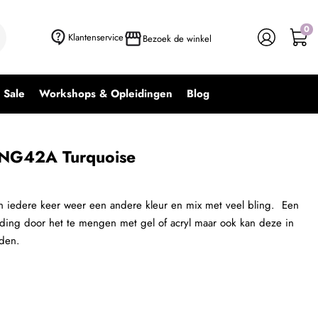
0
+ In winkelwagen
-
+
Klantenservice
Bezoek de winkel
Sale
Workshops & Opleidingen
Blog
 UNG42A Turquoise
in iedere keer weer een andere kleur en mix met veel bling. Een
 fading door het te mengen met gel of acryl maar ook kan deze in
rden.