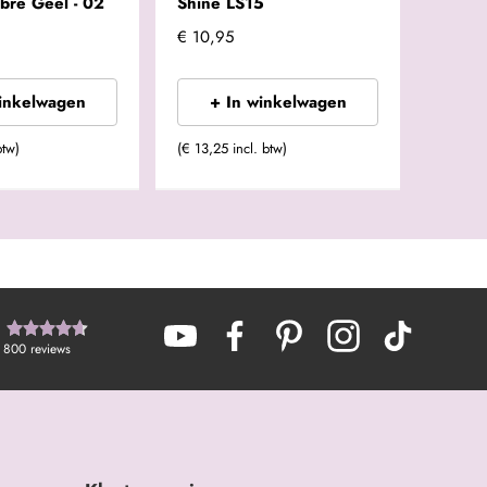
bre Geel - 02
Shine LS15
€ 10,95
winkelwagen
+ In winkelwagen
btw)
(€ 13,25 incl. btw)
800
reviews