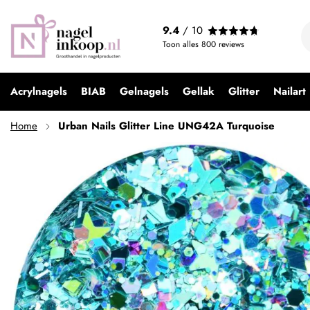
Urban Nails Glitter Line UNG42A Turquoise
9.4
/ 10
€ 2,49
Toon alles
800
reviews
Acrylnagels
BIAB
Gelnagels
Gellak
Glitter
Nailart
Home
Urban Nails Glitter Line UNG42A Turquoise