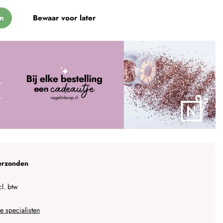
n
Bewaar voor later
erzonden
l. btw
 specialisten