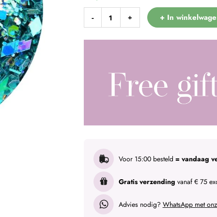
+ In winkelwage
-
+
Voor 15:00 besteld
= vandaag v
Gratis verzending
vanaf € 75 exc
Advies nodig?
WhatsApp met onze