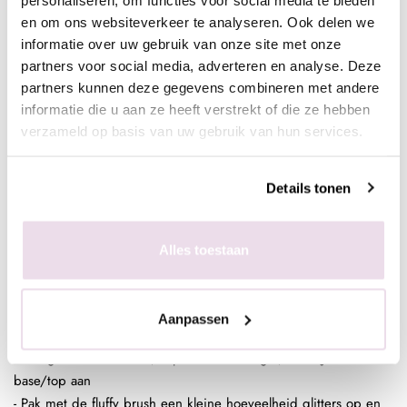
- Enkele seconden fixeren in de lamp
en om ons websiteverkeer te analyseren. Ook delen we
- Aflakken met topcoat (voor de natuurlijke nagels Be Jeweled
informatie over uw gebruik van onze site met onze
base/top of next top, kunstnagels high shine, glossy top of next
partners voor social media, adverteren en analyse. Deze
top)
partners kunnen deze gegevens combineren met andere
informatie die u aan ze heeft verstrekt of die ze hebben
verzameld op basis van uw gebruik van hun services.
In de plaklaag van de clear gelpolish (voor een optimaal
kleurbehoud van de glitter)
Details tonen
- Bereid de natuurlijke nagel voor door de glans te verwijderen,
dehydrateren met magic prep en de ultrabond aan te brengen
- Breng de rubber base, superbond base gel, of Be Jeweled
Alles toestaan
base/top aan
- Pak met de fluffy brush een kleine hoeveelheid glitters op en
poets deze in de plaklaag van de gelpolish.
Aanpassen
- Enkele seconden fixeren in de lamp
- Breng de rubber base, superbond base gel, of Be Jeweled
base/top aan
- Pak met de fluffy brush een kleine hoeveelheid glitters op en