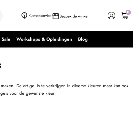
0
+ In winkelwagen
-
+
Klantenservice
Bezoek de winkel
Sale
Workshops & Opleidingen
Blog
8
maken. De art gel is te verkrijgen in diverse kleuren maar kan ook
els voor de gewenste kleur.