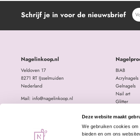
Schrijf je in voor de nieuwsbrief
Nagelinkoop.nl
Nagelpro
Veldoven 17
BIAB
8271 RT IJsselmuiden
Acrylnagels
Nederland
Gelnagels
Nail art
Mail: info@nagelinkoop.nl
Glitter
Tel: 06-11588784
Opleidingen
BTW nummer: NL863104678B01
Overige na
Deze website maakt gebru
KvK nummer: 84123672
We gebruiken cookies om c
bieden en om ons websitev