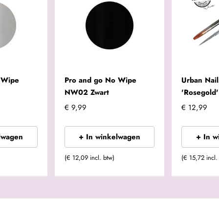
 Wipe
Pro and go No Wipe
Urban Nail
NW02 Zwart
'Rosegold'
€ 9,99
€ 12,99
lwagen
+ In winkelwagen
+ In 
(€ 12,09 incl. btw)
(€ 15,72 incl.