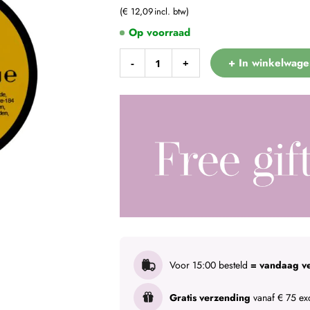
€ 12,09
Op voorraad
+ In winkelwage
-
+
Voor 15:00 besteld
= vandaag v
Gratis verzending
vanaf € 75 exc