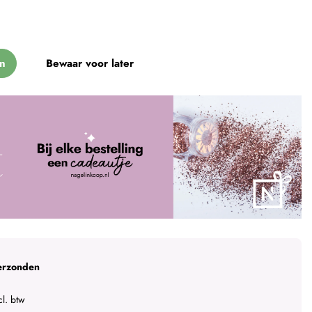
n
Bewaar voor later
erzonden
l. btw