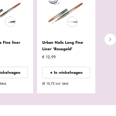
s Fine liner
Urban Nails Long Fine
Urban 
Liner 'Rosegold'
Liner 
€ 12,99
€ 12,
winkelwagen
+ In winkelwagen
+
 btw)
(€ 15,72 incl. btw)
(€ 15,72