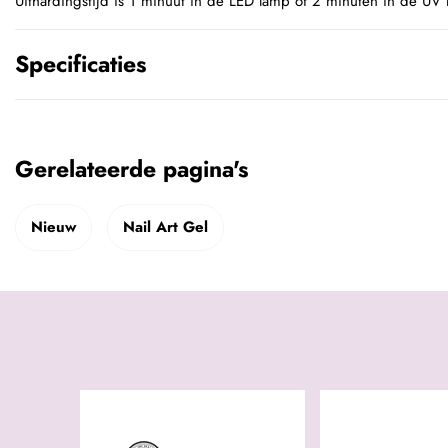
Uithardingstijd is 1 minuut in de LED lamp of 2 minuten in de UV
Specificaties
Gerelateerde pagina's
Nieuw
Nail Art Gel