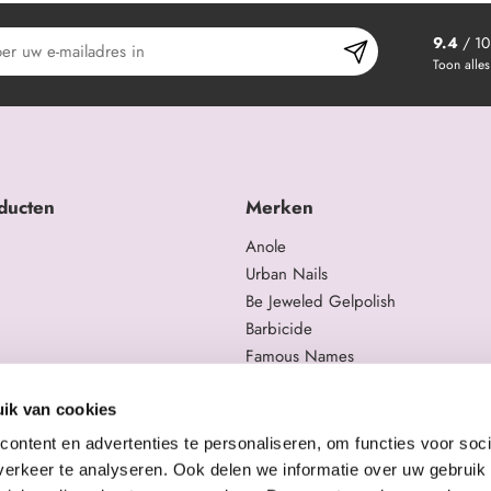
9.4
/ 10
Toon alles
ducten
Merken
Anole
Urban Nails
Be Jeweled Gelpolish
Barbicide
Famous Names
 en trainingen
Moyra
gelproducten
Swarovski
ik van cookies
Staleks Pro
ontent en advertenties te personaliseren, om functies voor soci
erkeer te analyseren. Ook delen we informatie over uw gebruik 