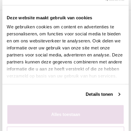
Deze website maakt gebruik van cookies
Omschrijving
We gebruiken cookies om content en advertenties te
Urban Nails Art Gel | AG65
personaliseren, om functies voor social media te bieden
Met deze art gel kun je prachtige designs maken. De art gel is
en om ons websiteverkeer te analyseren. Ook delen we
te verkrijgen in diverse kleuren maar kan ook gemengd worden
informatie over uw gebruik van onze site met onze
met pigment of andere gels voor de gewenste kleur.
partners voor social media, adverteren en analyse. Deze
partners kunnen deze gegevens combineren met andere
Deze gel is geschikt voor stempelen, schilderen, 3D desings en
informatie die u aan ze heeft verstrekt of die ze hebben
nog veel meer door de hoge pigmentatie.
verzameld op basis van uw gebruik van hun services.
Deze artgel is no wipe dus hoeft niet afgelakt te worden. Door
de handige inkeping in de verpakking kun je het penseel heel
Details tonen
fijn afstrijken. Zo voorkom je een druppel aan je penseel
waardoor het heel makkelijk is om een mooie, dunne en strakke
lijn te plaatsen.
Alles toestaan
Uithardingstijd is 1 minuut in de LED lamp of 2 minuten in de