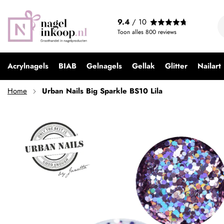
Urban Nails Big Sparkle BS10 Lila
9.4
/ 10
€ 2,49
Toon alles
800
reviews
Acrylnagels
BIAB
Gelnagels
Gellak
Glitter
Nailart
Home
Urban Nails Big Sparkle BS10 Lila