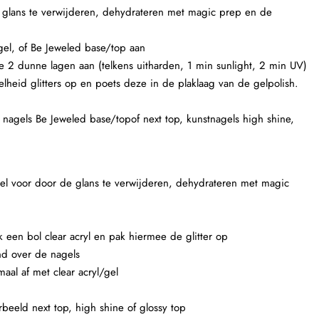
e glans te verwijderen, dehydrateren met magic prep en de
el, of Be Jeweled base/top aan
e 2 dunne lagen aan (telkens uitharden, 1 min sunlight, 2 min UV)
veelheid glitters op en poets deze in de plaklaag van de gelpolish.
e nagels Be Jeweled base/topof next top, kunstnagels high shine,
agel voor door de glans te verwijderen, dehydrateren met magic
k een bol clear acryl en pak hiermee de glitter op
nd over de nagels
maal af met clear acryl/gel
beeld next top, high shine of glossy top