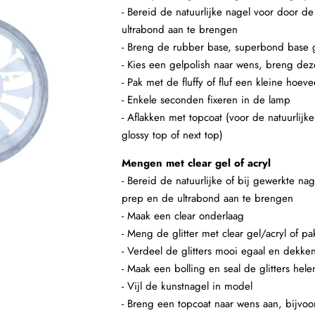
- Bereid de natuurlijke nagel voor door d
ultrabond aan te brengen
- Breng de rubber base, superbond base g
- Kies een gelpolish naar wens, breng dez
- Pak met de fluffy of fluf een kleine hoe
- Enkele seconden fixeren in de lamp
- Aflakken met topcoat (voor de natuurlijk
glossy top of next top)
Mengen met clear gel of acryl
- Bereid de natuurlijke of bij gewerkte n
prep en de ultrabond aan te brengen
- Maak een clear onderlaag
- Meng de glitter met clear gel/acryl of pa
- Verdeel de glitters mooi egaal en dekke
- Maak een bolling en seal de glitters hele
- Vijl de kunstnagel in model
- Breng een topcoat naar wens aan, bijvoor