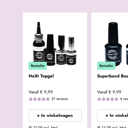
Bestseller
Bestseller
NeXt Topgel
Superbond Bas
Vanaf
€ 9,99
Vanaf
€ 9,99
21
reviews
4
re
+ In winkelwagen
+ In winke
(€ 12,09 incl. btw)
(€ 12,09 incl. btw)