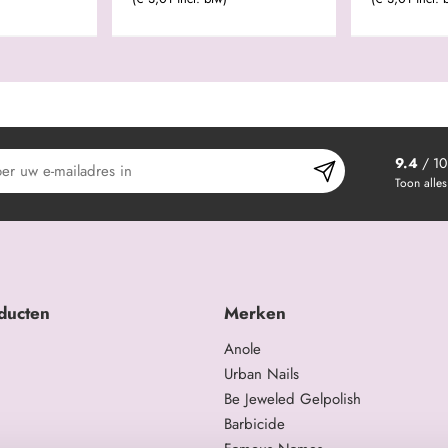
9.4
/ 10
Toon alles
ducten
Merken
Anole
Urban Nails
Be Jeweled Gelpolish
Barbicide