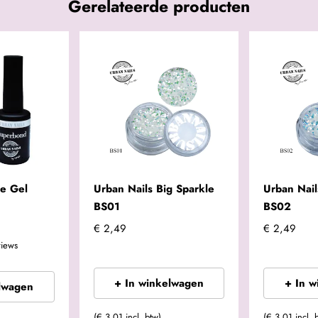
Gerelateerde producten
e Gel
Urban Nails Big Sparkle
Urban Nail
BS01
BS02
€ 2,49
€ 2,49
views
+ In winkelwagen
+ In 
lwagen
(€ 3,01 incl. btw)
(€ 3,01 incl. 