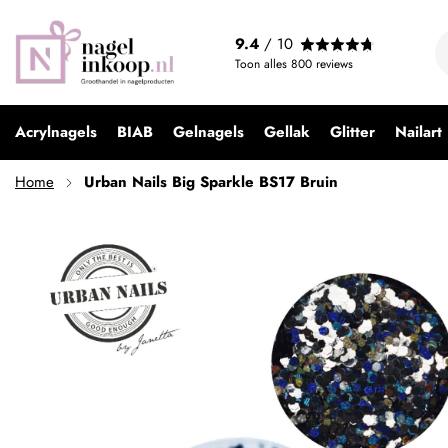
Urban Nails Big Sparkle BS17 Bruin
9.4
/ 10
€ 2,49
Toon alles
800
reviews
Acrylnagels
BIAB
Gelnagels
Gellak
Glitter
Nailart
Home
Urban Nails Big Sparkle BS17 Bruin