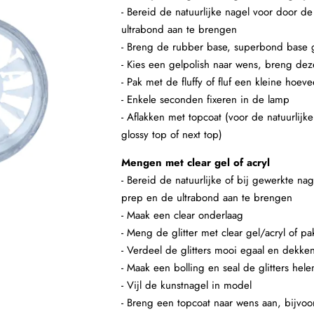
- Bereid de natuurlijke nagel voor door d
ultrabond aan te brengen
- Breng de rubber base, superbond base g
- Kies een gelpolish naar wens, breng dez
- Pak met de fluffy of fluf een kleine hoe
- Enkele seconden fixeren in de lamp
- Aflakken met topcoat (voor de natuurlijk
glossy top of next top)
Mengen met clear gel of acryl
- Bereid de natuurlijke of bij gewerkte n
prep en de ultrabond aan te brengen
- Maak een clear onderlaag
- Meng de glitter met clear gel/acryl of pa
- Verdeel de glitters mooi egaal en dekke
- Maak een bolling en seal de glitters hele
- Vijl de kunstnagel in model
- Breng een topcoat naar wens aan, bijvoor