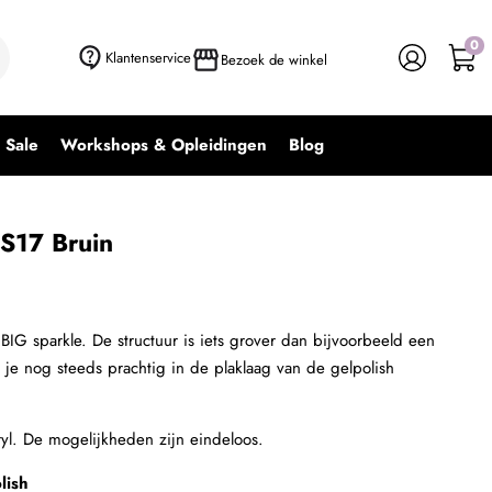
0
+ In winkelwagen
-
+
Klantenservice
Bezoek de winkel
Sale
Workshops & Opleidingen
Blog
BS17 Bruin
BIG sparkle. De structuur is iets grover dan bijvoorbeeld een
 je nog steeds prachtig in de plaklaag van de gelpolish
cryl. De mogelijkheden zijn eindeloos.
lish