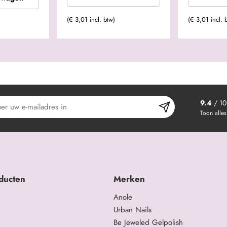
(€ 3,01 incl. btw)
(€ 3,01 incl. 
9.4
/ 10
Toon alles
ducten
Merken
Anole
Urban Nails
Be Jeweled Gelpolish