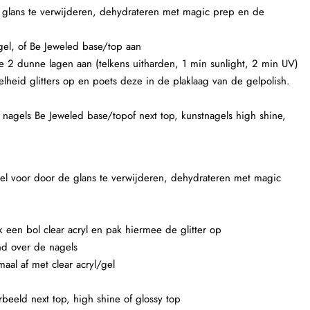
e glans te verwijderen, dehydrateren met magic prep en de
el, of Be Jeweled base/top aan
e 2 dunne lagen aan (telkens uitharden, 1 min sunlight, 2 min UV)
veelheid glitters op en poets deze in de plaklaag van de gelpolish.
e nagels Be Jeweled base/topof next top, kunstnagels high shine,
agel voor door de glans te verwijderen, dehydrateren met magic
k een bol clear acryl en pak hiermee de glitter op
nd over de nagels
maal af met clear acryl/gel
beeld next top, high shine of glossy top