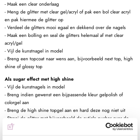
- Maak een clear onderlaag
- Meng de glitter met clear gel/acryl of pak een bol clear acryl
en pak hiermee de glitter op
- Verdeel de glitters mooi egaal en dekkend over de nagels
- Maak een bolling en seal de glitters helemaal af met clear
acryl/gel
- Vijl de kunstnagel in model
- Breng een topcoat naar wens aan, bijvoorbeeld next top, high
shine of glossy top
Als sugar effect met high shine
- Vijl de kunstnagels in model
- Breng indien gewenst een bijpassende kleur gelpolish of
colorgel aan
- Breng de high shine topgel aan en hard deze nog niet uit
- Strooi de glitter met bijvoorbeeld de cuticle pusher over de
nagel en hard vervolgens uit (2 minuten UV of 30 sec in LED)
- Verwijder overtollige glitter met een grove borstel en hard