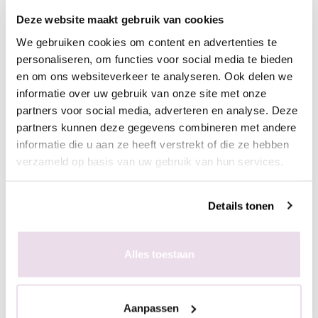
nogmaals uit.
- Hierna is een topcoat niet meer nodig
Deze website maakt gebruik van cookies
We gebruiken cookies om content en advertenties te
personaliseren, om functies voor social media te bieden
€ 2,49
en om ons websiteverkeer te analyseren. Ook delen we
€ 3,01
informatie over uw gebruik van onze site met onze
partners voor social media, adverteren en analyse. Deze
Op voorraad
partners kunnen deze gegevens combineren met andere
+ In winkelwagen
informatie die u aan ze heeft verstrekt of die ze hebben
-
+
verzameld op basis van uw gebruik van hun services.
Bewaar voor later
Details tonen
Alles toestaan
Aanpassen