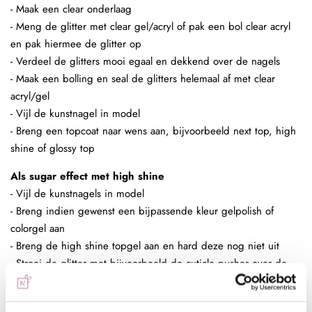
- Maak een clear onderlaag
- Meng de glitter met clear gel/acryl of pak een bol clear acryl
en pak hiermee de glitter op
- Verdeel de glitters mooi egaal en dekkend over de nagels
- Maak een bolling en seal de glitters helemaal af met clear
acryl/gel
- Vijl de kunstnagel in model
- Breng een topcoat naar wens aan, bijvoorbeeld next top, high
shine of glossy top
Als sugar effect met high shine
- Vijl de kunstnagels in model
- Breng indien gewenst een bijpassende kleur gelpolish of
colorgel aan
- Breng de high shine topgel aan en hard deze nog niet uit
- Strooi de glitter met bijvoorbeeld de cuticle pusher over de
nagel en hard vervolgens uit (2 minuten UV of 30 sec in LED)
- Verwijder overtollige glitter met een grove borstel en hard