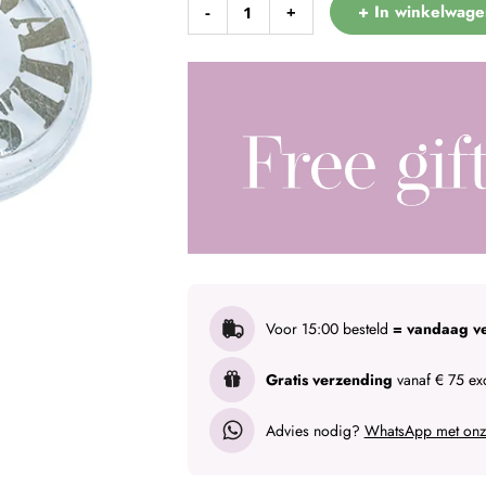
+ In winkelwage
-
+
Voor 15:00 besteld
= vandaag v
Gratis verzending
vanaf € 75 exc
Advies nodig?
WhatsApp met onze