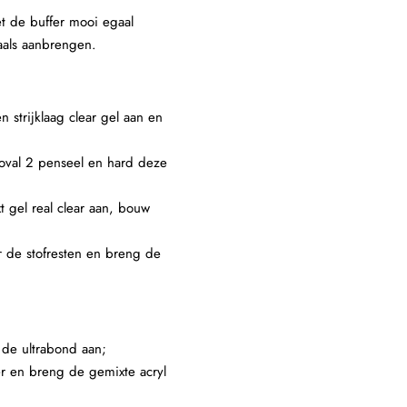
et de buffer mooi egaal
als aanbrengen.
n strijklaag clear gel aan en
 oval 2 penseel en hard deze
xt gel real clear aan, bouw
er de stofresten en breng de
 de ultrabond aan;
er en breng de gemixte acryl