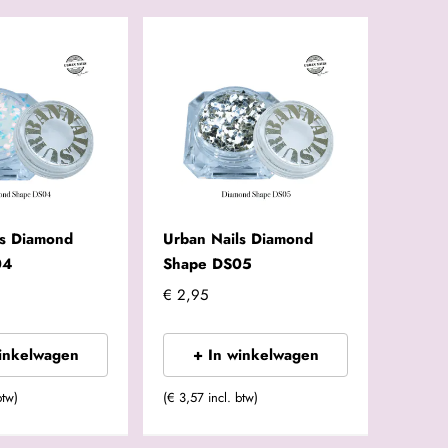
ls Diamond
Urban Nails Diamond
04
Shape DS05
€ 2,95
winkelwagen
+ In winkelwagen
btw)
(€ 3,57 incl. btw)