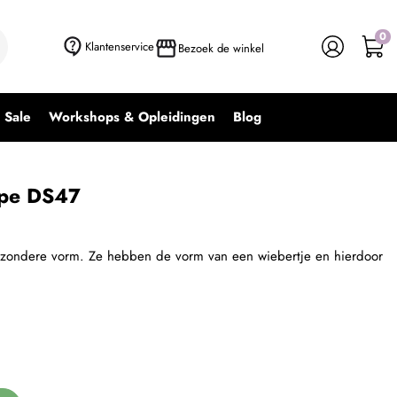
0
+ In winkelwagen
-
+
Klantenservice
Bezoek de winkel
Sale
Workshops & Opleidingen
Blog
ape DS47
bijzondere vorm. Ze hebben de vorm van een wiebertje en hierdoor