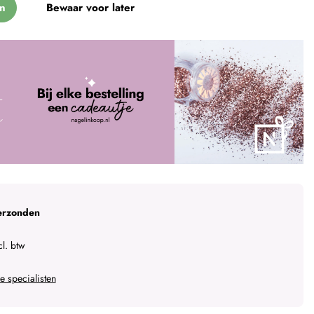
n
Bewaar voor later
erzonden
l. btw
 specialisten