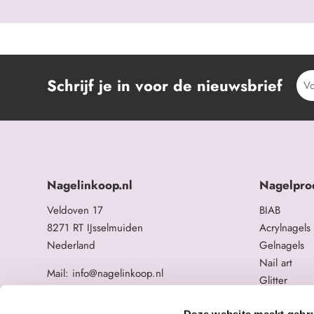
Schrijf je in voor de nieuwsbrief
Nagelinkoop.nl
Nagelpro
Veldoven 17
BIAB
8271 RT IJsselmuiden
Acrylnagels
Nederland
Gelnagels
Nail art
Mail: info@nagelinkoop.nl
Glitter
Tel: 06-11588784
Opleidingen
BTW nummer: NL863104678B01
Deze website maakt gebru