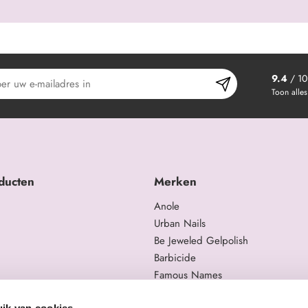
9.4
/ 10
Toon alles
ducten
Merken
Anole
Urban Nails
Be Jeweled Gelpolish
Barbicide
Famous Names
 en trainingen
Moyra
ik van cookies