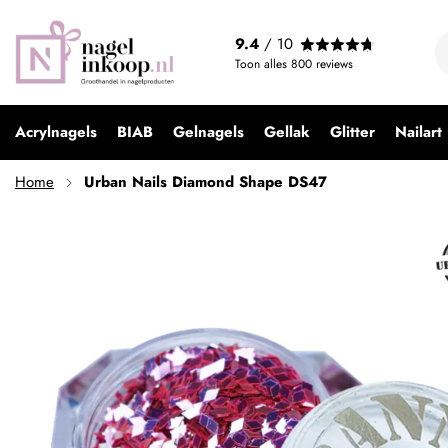
Urban Nails Diamond Shape DS47
9.4
/ 10
€ 2,95
Toon alles
800
reviews
Acrylnagels
BIAB
Gelnagels
Gellak
Glitter
Nailart
Home
Urban Nails Diamond Shape DS47