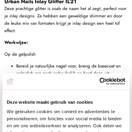
Urban Nails Inlay Glitter IL21
Deze prachtige glitter is zoals de naam het al zegt; perfect voor
je inlay designs. Ze hebben een geweldige shimmer en door
de leuke mix van formaten krijgt je inlay design een heel tof
effect.
Werkwijze:
Op de gelpolish
Bereid je natuurlijke nagel voor, breng de basecoat en
gelpolish aan zoals gebruikelijk en hard deze uit;
Breng de base in a pen aan en hard deze niet uit;
Leg de glitters naar wens in de natte base in a pen met
het oval 2 penseel en hard deze uit;
Deze website maakt gebruik van cookies
Breng de topcoat zoals de next topgel ruim aan, laat de
nagel heel even op de kop levelen zodat deze mooi
We gebruiken cookies om content en advertenties te
egaal is en hard deze uit;
personaliseren, om functies voor social media te bieden
Indien je alsnog wat glitter voelt zitten, kun je deze even
en om ons websiteverkeer te analyseren. Ook delen we