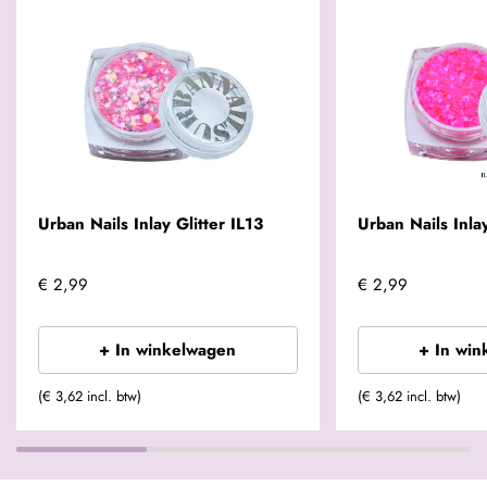
Urban Nails Inlay Glitter IL13
Urban Nails Inlay
€ 2,99
€ 2,99
+ In winkelwagen
+ In win
(€ 3,62 incl. btw)
(€ 3,62 incl. btw)