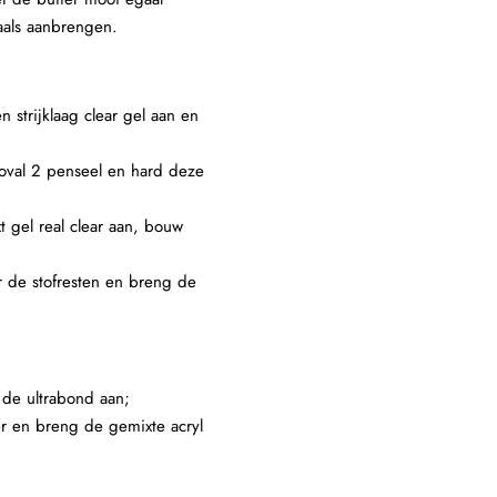
als aanbrengen.
n strijklaag clear gel aan en
 oval 2 penseel en hard deze
xt gel real clear aan, bouw
er de stofresten en breng de
 de ultrabond aan;
er en breng de gemixte acryl