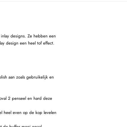
je inlay designs. Ze hebben een
ay design een heel tof effect.
lish aan zoals gebruikelijk en
 oval 2 penseel en hard deze
el heel even op de kop levelen
et de buffer mooi egaal