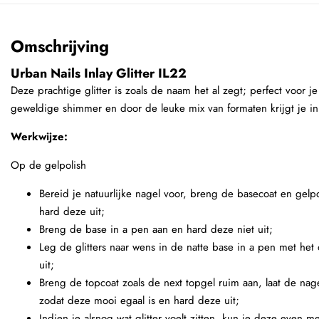
Omschrijving
Urban Nails Inlay Glitter IL22
Deze prachtige glitter is zoals de naam het al zegt; perfect voor 
geweldige shimmer en door de leuke mix van formaten krijgt je inl
Werkwijze:
Op de gelpolish
Bereid je natuurlijke nagel voor, breng de basecoat en gelpo
hard deze uit;
Breng de base in a pen aan en hard deze niet uit;
Leg de glitters naar wens in de natte base in a pen met het
uit;
Breng de topcoat zoals de next topgel ruim aan, laat de nag
zodat deze mooi egaal is en hard deze uit;
Indien je alsnog wat glitter voelt zitten, kun je deze even m