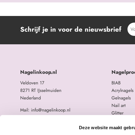
Schrijf je in voor de nieuwsbrief
Nagelinkoop.nl
Nagelpro
Veldoven 17
BIAB
8271 RT IJsselmuiden
Acrylnagels
Nederland
Gelnagels
Nail art
Mail: info@nagelinkoop.nl
Glitter
Tel: 06-11588784
Opleidingen
BTW nummer: NL863104678B01
Overige na
Deze website maakt gebru
KvK nummer: 84123672