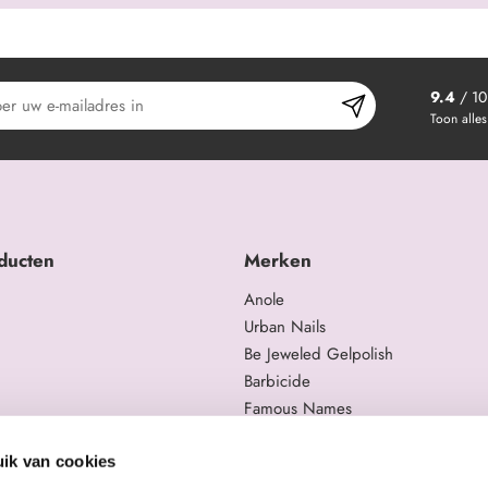
9.4
/ 10
Toon alles
ducten
Merken
Anole
Urban Nails
Be Jeweled Gelpolish
Barbicide
Famous Names
 en trainingen
Moyra
gelproducten
Swarovski
ik van cookies