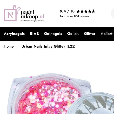
Urban Nails Inlay Glitter IL22
9.4
/ 10
€ 2,99
Toon alles
801
reviews
Acrylnagels
BIAB
Gelnagels
Gellak
Glitter
Nailart
Home
Urban Nails Inlay Glitter IL22