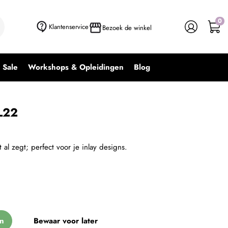
0
+ In winkelwagen
-
+
Klantenservice
Bezoek de winkel
Sale
Workshops & Opleidingen
Blog
IL22
 al zegt; perfect voor je inlay designs.
n
Bewaar voor later