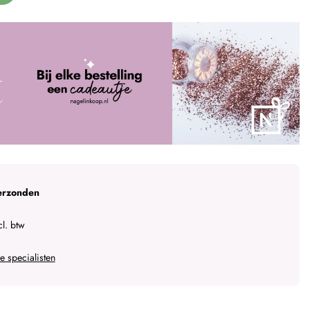
erzonden
l. btw
 specialisten