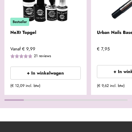
Bestseller
NeXt Topgel
Urban Nails Base
Vanaf
€ 9,99
€ 7,95
21
reviews
+ In win
+ In winkelwagen
(€ 12,09 incl. btw)
(€ 9,62 incl. btw)