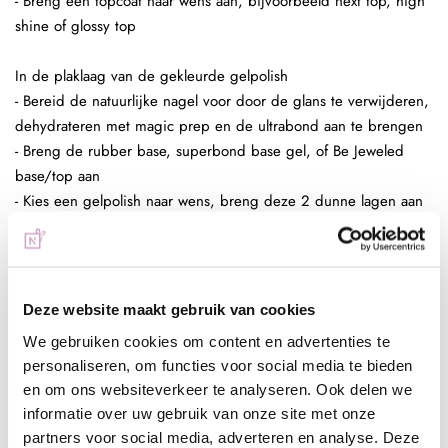
- Breng een topcoat naar wens aan, bijvoorbeeld next top, high
shine of glossy top
In de plaklaag van de gekleurde gelpolish
- Bereid de natuurlijke nagel voor door de glans te verwijderen,
dehydrateren met magic prep en de ultrabond aan te brengen
- Breng de rubber base, superbond base gel, of Be Jeweled
base/top aan
- Kies een gelpolish naar wens, breng deze 2 dunne lagen aan
(telkens uitharden, 30 sec sunlight, 2 min UV)
- Pak met de fluf of met de fine liner een kleine hoeveelheid
glitters op en poets deze in de plaklaag van de gelpolish.
- Enkele seconden fixeren in de lamp
Deze website maakt gebruik van cookies
- Aflakken met topcoat (voor de natuurlijke nagels Be Jeweled
We gebruiken cookies om content en advertenties te
base/topof next top, kunstnagels high shine, glossy top of next
personaliseren, om functies voor social media te bieden
top)
en om ons websiteverkeer te analyseren. Ook delen we
informatie over uw gebruik van onze site met onze
partners voor social media, adverteren en analyse. Deze