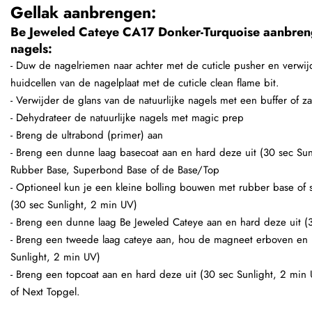
Gellak aanbrengen:
Be Jeweled Cateye CA17 Donker-Turquoise aanbreng
nagels:
- Duw de nagelriemen naar achter met de cuticle pusher en verw
huidcellen van de nagelplaat met de cuticle clean flame bit.
- Verwijder de glans van de natuurlijke nagels met een buffer of zac
- Dehydrateer de natuurlijke nagels met magic prep
- Breng de ultrabond (primer) aan
- Breng een dunne laag basecoat aan en hard deze uit (30 sec Sun
Rubber Base, Superbond Base of de Base/Top
- Optioneel kun je een kleine bolling bouwen met rubber base of s
(30 sec Sunlight, 2 min UV)
- Breng een dunne laag Be Jeweled Cateye aan en hard deze uit (
- Breng een tweede laag cateye aan, hou de magneet erboven en 
Sunlight, 2 min UV)
- Breng een topcoat aan en hard deze uit (30 sec Sunlight, 2 min
of Next Topgel.