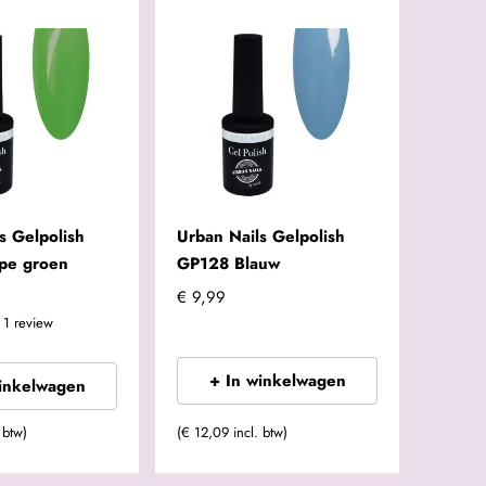
s Gelpolish
Urban Nails Gelpolish
pe groen
GP128 Blauw
€ 9,99
1
review
+ In winkelwagen
winkelwagen
 btw)
(€ 12,09 incl. btw)