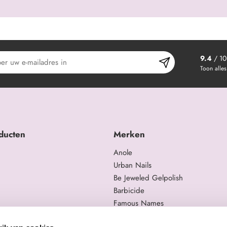
9.4
/ 10
Toon alles
ducten
Merken
Anole
Urban Nails
Be Jeweled Gelpolish
Barbicide
Famous Names
 en trainingen
Moyra