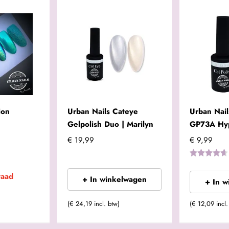
ion
Urban Nails Cateye
Urban Nail
Gelpolish Duo | Marilyn
GP73A Hy
€ 19,99
€ 9,99
raad
+ In winkelwagen
+ In 
(€ 24,19 incl. btw)
(€ 12,09 incl.