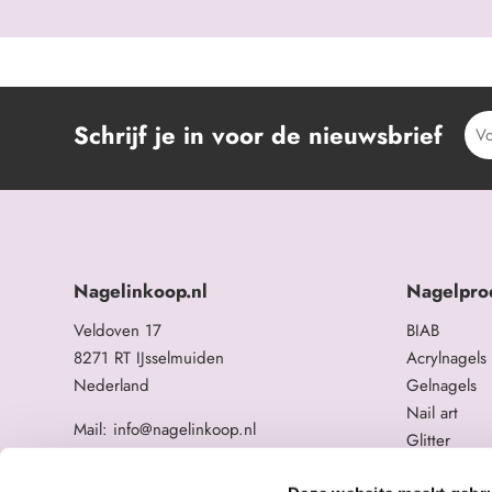
Schrijf je in voor de nieuwsbrief
Nagelinkoop.nl
Nagelpro
Veldoven 17
BIAB
8271 RT IJsselmuiden
Acrylnagels
Nederland
Gelnagels
Nail art
Mail: info@nagelinkoop.nl
Glitter
Tel: 06-11588784
Opleidingen
BTW nummer: NL863104678B01