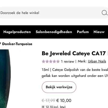
Nagelproducten
Salonbenodigdheden
Parfum
Nieuw
 Donker-Turquoise
Be Jeweled Cateye CA17 
Merk:
Urban Nails
1
review
15ml | Cateye Gelpolish van de beste kwali
gellak kan worden uitgehard onder een U
Bekijk werkwijze
€ 17,99
€ 10,00
€ 12,10