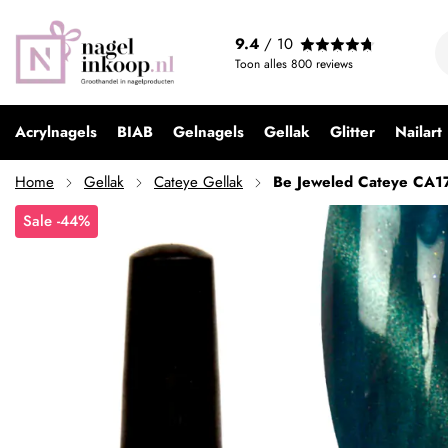
9.4
/ 10
Toon alles
800
reviews
Acrylnagels
BIAB
Gelnagels
Gellak
Glitter
Nailart
Home
Gellak
Cateye Gellak
Be Jeweled Cateye CA17
Sale -44%