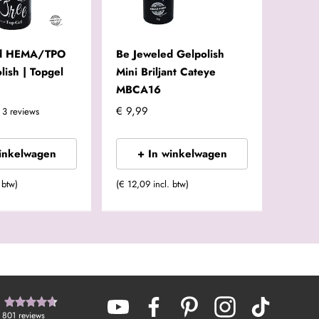
ed HEMA/TPO
Be Jeweled Gelpolish
lish | Topgel
Mini Briljant Cateye
MBCA16
€ 9,99
3
reviews
winkelwagen
+ In winkelwagen
 btw)
(€ 12,09 incl. btw)
801
reviews