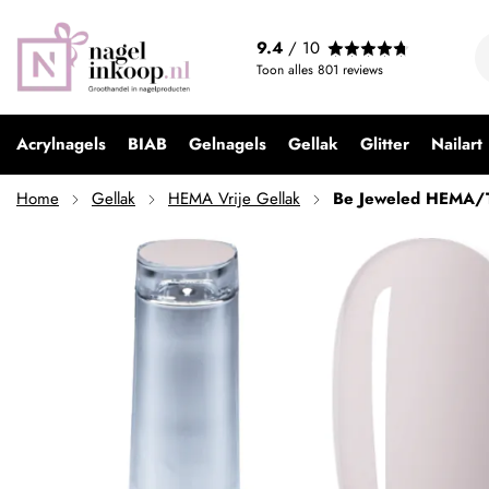
Be Jeweled HEMA/TPO Free Gelpolish FP05
9.4
/ 10
€ 9,99
Toon alles
801
reviews
Acrylnagels
BIAB
Gelnagels
Gellak
Glitter
Nailart
Home
Gellak
HEMA Vrije Gellak
Be Jeweled HEMA/T