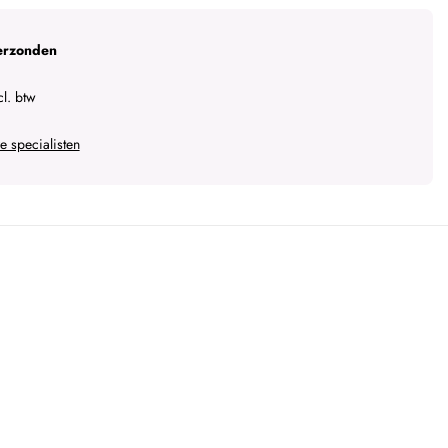
erzonden
l. btw
 specialisten