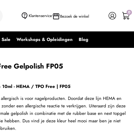
0
+ In winkelwagen
-
+
Klantenservice
Bezoek de winkel
Sale
Workshops & Opleidingen
Blog
ee Gelpolish FP05
h 10ml - HEMA / TPO Free | FP05
n allergisch is voor nagelproducten. Doordat deze lijn HEMA en
 zonder een allergische reactie te verkrijgen. Uiteraard zijn deze
rmale gelpolish in combinatie met de rubber base en next topgel
tie hebben. Dus vind je deze kleur heel mooi maar ben je niet
ebruiken.