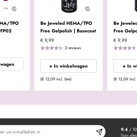
EMA/TPO
Be Jeweled HEMA/TPO
Be Jewel
 FP02
Free Gelpolish | Basecoat
Free Gelpo
€ 9,99
€ 9,99
2
reviews
lwagen
+ In winkelwagen
+ In 
(€ 12,09 incl. btw)
(€ 12,09 incl.
9.4
/ 10
Toon alles