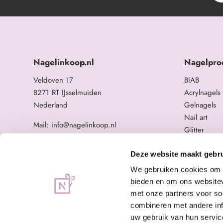
Nagelinkoop.nl
Nagelpro
Veldoven 17
BIAB
8271 RT IJsselmuiden
Acrylnagels
Nederland
Gelnagels
Nail art
Mail: info@nagelinkoop.nl
Glitter
Tel: 06-11588784
Opleidingen
BTW nummer: NL863104678B01
Overige na
Deze website maakt gebru
KvK nummer: 84123672
We gebruiken cookies om c
bieden en om ons websitev
met onze partners voor so
combineren met andere inf
uw gebruik van hun servic