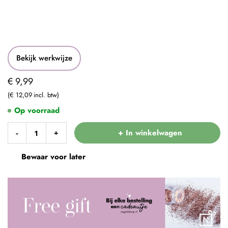
Bekijk werkwijze
€ 9,99
€ 12,09
Op voorraad
+ In winkelwagen
-
+
Bewaar voor later