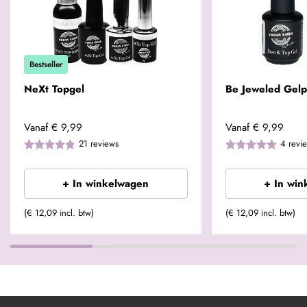
Bestseller
NeXt Topgel
Be Jeweled Gelp
Vanaf
€ 9,99
Vanaf
€ 9,99
21
reviews
4
revi
+ In winkelwagen
+ In win
(€ 12,09 incl. btw)
(€ 12,09 incl. btw)