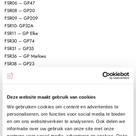
FSR06 – GP47
FSR08 – GP20
FSR09 – GP209
FSR10- GP32A
FSR11 – GP Elke
FSR30 – GP74
FSR31 – GP35
FSR36 – GP Marloes
FSR38 – GP23
FSR40 – GP162
FSR44 – GP62
FSR45 – GP163
FSR46 – GP168A
Deze website maakt gebruik van cookies
FSR50 – GP97
We gebruiken cookies om content en advertenties te
Gellak aanbrengen:
personaliseren, om functies voor social media te bieden
Be Jeweled Gelpolish aanbrengen op natuurlijke nagels:
en om ons websiteverkeer te analyseren. Ook delen we
informatie over uw gebruik van onze site met onze
- Duw de nagelriemen naar achter met de cuticle pusher en
partners voor social media, adverteren en analyse. Deze