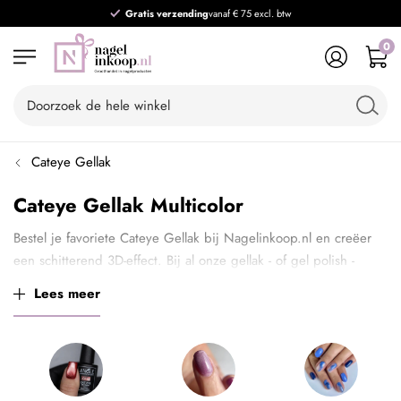
Gratis verzending
vanaf € 75 excl. btw
0
Cateye Gellak
Cateye Gellak Multicolor
Bestel je favoriete Cateye Gellak bij Nagelinkoop.nl en creëer
een schitterend 3D-effect. Bij al onze gellak - of gel polish -
ontvang je bovendien altijd 5 +1 gratis: voeg 6 kleuren toe aan
Lees meer
je winkelwagen en de korting wordt automatisch verrekend.
(Niet geldig in combinatie met andere kortingen.)