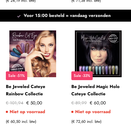
(€ 24,19 incl. btw)
(€ 71,38 incl. btw)
Voor 15:00 besteld =
vandaag verzonden
Sale -51%
Sale -33%
Be Jeweled Cateye
Be Jeweled Magic Holo
Rainbow Collectie
Cateye Collectie
€ 101,94
€ 50,00
€ 89,99
€ 60,00
Niet op voorraad
Niet op voorraad
(€ 60,50 incl. btw)
(€ 72,60 incl. btw)