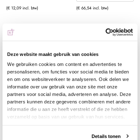
(€ 12,09 incl. btw)
(€ 66,54 incl. btw)
Deze website maakt gebruik van cookies
We gebruiken cookies om content en advertenties te
personaliseren, om functies voor social media te bieden
en om ons websiteverkeer te analyseren. Ook delen we
informatie over uw gebruik van onze site met onze
Urban Nails Cateye
Urban Nails Cateye
partners voor social media, adverteren en analyse. Deze
Gelpolish Collectie |
Gelpolish Collectie |
partners kunnen deze gegevens combineren met andere
Catastic Bunny
Catastic III
informatie die u aan ze heeft verstrekt of die ze hebben
€ 39,99
€ 59,99
verzameld op basis van uw gebruik van hun services.
+ In winkelwagen
+ In winkelwagen
Details tonen