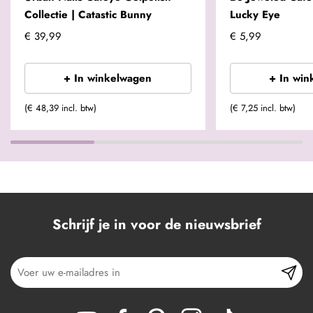
Collectie | Catastic Bunny
Lucky Eye
€ 39,99
€ 5,99
+ In winkelwagen
+ In win
(€ 48,39 incl. btw)
(€ 7,25 incl. btw)
Schrijf je in voor de nieuwsbrief