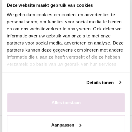
Deze website maakt gebruik van cookies
Urban Nails | Magneet Q
We gebruiken cookies om content en advertenties te
Ook zo'n fan van cateye gelpolish? Met deze Urban Nails
personaliseren, om functies voor social media te bieden
Magneet Q wordt jouw design nog specialer!
en om ons websiteverkeer te analyseren. Ook delen we
informatie over uw gebruik van onze site met onze
Werkwijze:
partners voor social media, adverteren en analyse. Deze
Na het aanbrengen van je basisproduct lak je de nagels met
partners kunnen deze gegevens combineren met andere
een eerste laag Cateye Gelpolish. Deze hard je 60 seconden
informatie die u aan ze heeft verstrekt of die ze hebben
uit in een LED/UV lamp. Vervolgens lak je 1 nagel met een
verzameld op basis van uw gebruik van hun services.
tweede laag Cateye Gelpolish. Voor je deze uithard maak je het
design naar wens met de Magneet. Daarna hard je deze uit in
Details tonen
60 seconden. Het beste is de nagels om en om te lakken en te
bewerken met het magneet. Zo krijg je het mooiste resultaat.
Als je tevreden bent lak je de nagels af met een topcoat naar
Alles toestaan
wens. Succes!
Specificaties
Aanpassen