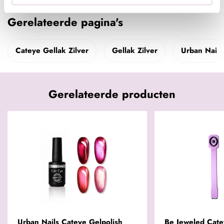
Gerelateerde pagina's
Cateye Gellak Zilver
Gellak Zilver
Urban Nails
Gerelateerde producten
Urban Nails Cateye Gelpolish
Be Jeweled Cate