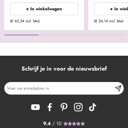
+ In winkelwagen
+ In win
(€ 42,34 incl. btw)
(€ 24,14 incl. btw)
Schrijf je in voor de nieuwsbrief
9.4
/ 10