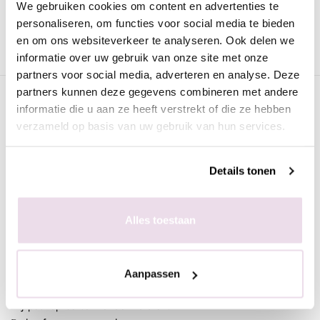
Gerelateerde pagina's
We gebruiken cookies om content en advertenties te
personaliseren, om functies voor social media te bieden
en om ons websiteverkeer te analyseren. Ook delen we
Nieuw
Salonbenodigdheden
Nagel lampen
informatie over uw gebruik van onze site met onze
partners voor social media, adverteren en analyse. Deze
partners kunnen deze gegevens combineren met andere
Klantenreviews
informatie die u aan ze heeft verstrekt of die ze hebben
verzameld op basis van uw gebruik van hun services.
5 / 5
Gebaseerd op 3 reviews
Details tonen
Door
joyce
Alles toestaan
Op
08-10-2025
Super vrees
Ik vind dit een heerlijke vrees ligt fijn in mijn hand niet zwaar in
Aanpassen
en trilt niet.
Hij past op verschillende motoren.