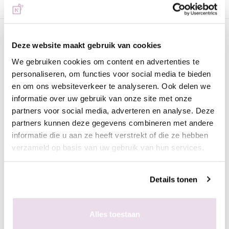
Omschrijving
Deze website maakt gebruik van cookies
Urban Nails Chrome Pigment CH19 Rosé
We gebruiken cookies om content en advertenties te
Prachtige pigmenten om het mooiste chrome effect te
personaliseren, om functies voor social media te bieden
verkrijgen. Chromedesigns zijn helemaal hot en Urban Nails
en om ons websiteverkeer te analyseren. Ook delen we
heeft een prachtige collectie. Lees onderstaande tips en
informatie over uw gebruik van onze site met onze
doorloop de volgende stappen voor het ultieme chrome-effect.
partners voor social media, adverteren en analyse. Deze
partners kunnen deze gegevens combineren met andere
Werkwijze voor mooiste chrome-effect nagels:
informatie die u aan ze heeft verstrekt of die ze hebben
- Maak een gekleurde basis (meestal zwart);
verzameld op basis van uw gebruik van hun services.
- Breng de High Shine aan en hard deze uit; (2 minuten UV en
30 seconden LED)
Details tonen
- Breng vervolgens het pigment aan met een
oogschaduwapplicator;
- Fixeer in de lamp;
Alles toestaan
- Breng de Superbond Basegel aan en hard deze uit;