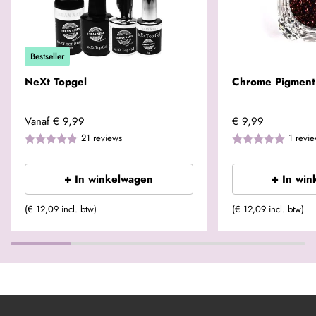
Bestseller
NeXt Topgel
Chrome Pigment
Vanaf
€ 9,99
€ 9,99
21
reviews
1
revi
+ In winkelwagen
+ In win
(€ 12,09 incl. btw)
(€ 12,09 incl. btw)