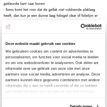
gekleurde kant naar boven
- Soms komt het voor dat de gellak niet voldoende plaklaag
heeft, dan kun je een dunne laag foliegel clear of folielijm er
tussen zetten.
- Trek de folie weer omhoog en herhaal dit tot je het resultaat
voldoende vind
- Breng een topcoat aan over je design
Deze website maakt gebruik van cookies
Full color nagel folie:
- Bereid de (kunst)nagel voor zoals gebruikelijk
We gebruiken cookies om content en advertenties te
- Breng een laag Be Jeweled Gelpolish, Urban Nails Colorgel of
personaliseren, om functies voor social media te bieden
en om ons websiteverkeer te analyseren. Ook delen we
Urban Nails Pro&Go no wipe aan en hard deze uit (30 sec
informatie over uw gebruik van onze site met onze
Sunlight 2 min UV)
partners voor social media, adverteren en analyse. Deze
- Breng een dunne strijklaag foliegel clear aan en hard deze uit
partners kunnen deze gegevens combineren met andere
(30 sec Sunlight, 2 min UV) of folielijm en laat deze aan de
informatie die u aan ze heeft verstrekt of die ze hebben
lucht drogen tot het volledig transparant is
verzameld op basis van uw gebruik van hun services.
- Duw de folie op de gewenste plek op de plaklaag van de
foliegel of lijm en herhaal dit tot je het gewenste resultaat hebt
behaald. Door de sterke plaklaag van de foliegel zal de gehele
Details tonen