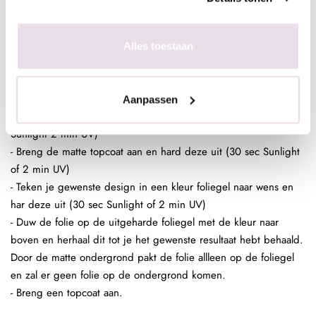
nagel mooi bedekt zijn. Ded gekleurde ondergrond is dan ook
geen must maar wel handig.
- Breng een topcoat aan over je design.
Alles toestaan
Nagel Folie Design:
- Bereid de (kunst)nagel voor zoals gebruikelijk
- Breng een laag Be Jeweled Gelpolish, Urban Nails Colorgel of
Aanpassen
Urban Nails Pro&Go no wipe aan en hard deze uit (30 sec
Sunlight 2 min UV)
- Breng de matte topcoat aan en hard deze uit (30 sec Sunlight
of 2 min UV)
- Teken je gewenste design in een kleur foliegel naar wens en
har deze uit (30 sec Sunlight of 2 min UV)
- Duw de folie op de uitgeharde foliegel met de kleur naar
boven en herhaal dit tot je het gewenste resultaat hebt behaald.
Door de matte ondergrond pakt de folie allleen op de foliegel
en zal er geen folie op de ondergrond komen.
- Breng een topcoat aan.