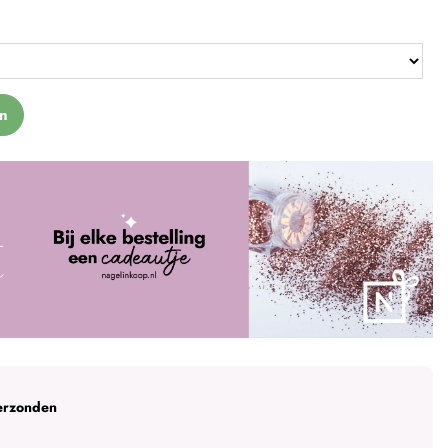
n
erzonden