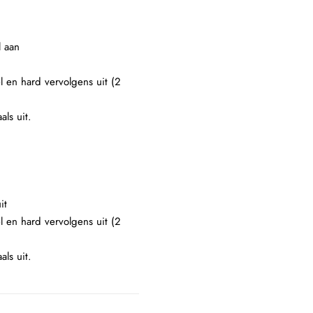
l aan
l en hard vervolgens uit (2
als uit.
it
l en hard vervolgens uit (2
als uit.