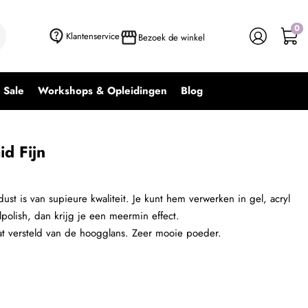
0
Klantenservice
Bezoek de winkel
Sale
Workshops & Opleidingen
Blog
d Fijn
ust is van supieure kwaliteit. Je kunt hem verwerken in gel, acryl
lpolish, dan krijg je een meermin effect.
taat versteld van de hoogglans. Zeer mooie poeder.