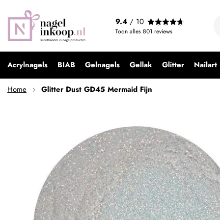
9.4
/ 10
Toon alles
801
reviews
Acrylnagels
BIAB
Gelnagels
Gellak
Glitter
Nailart
Home
Glitter Dust GD45 Mermaid Fijn