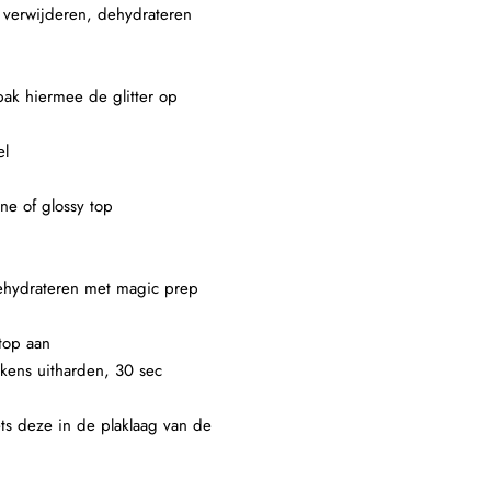
e verwijderen, dehydrateren
 pak hiermee de glitter op
el
ne of glossy top
 dehydrateren met magic prep
top aan
lkens uitharden, 30 sec
ets deze in de plaklaag van de