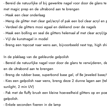
- Bereid de natuurlijke of bij gewerkte nagel voor door de glans t
met magic prep en de ultrabond aan te brengen
- Maak een clear onderlaag
- Meng de glitter met clear gel/acryl of pak een bol clear acryl en
- Verdeel de glitters mooi egaal en dekkend over de nagels
- Maak een bolling en seal de glitters helemaal af met clear acryl/g
- Vijl de kunstnagel in model
- Breng een topcoat naar wens aan, bijvoorbeeld next top, high shi
In de plaklaag van de gekleurde gelpolish
- Bereid de natuurlijke nagel voor door de glans te verwijderen,
en de ultrabond aan te brengen
- Breng de rubber base, superbond base gel, of Be Jeweled base/
- Kies een gelpolish naar wens, breng deze 2 dunne lagen aan (te
sunlight, 2 min UV)
- Pak met de fluffy brush een kleine hoeveelheid glitters op en po
gelpolish.
- Enkele seconden fixeren in de lamp