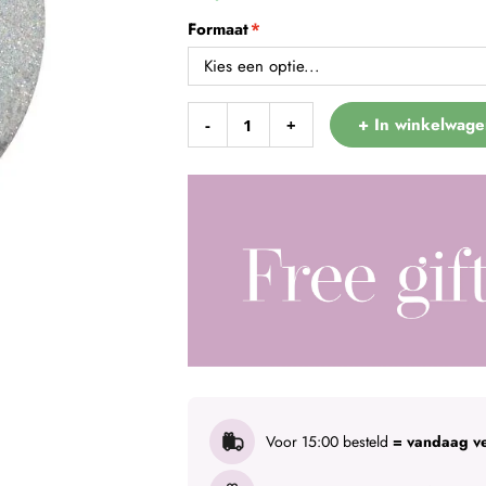
Formaat
+ In winkelwage
-
+
Voor 15:00 besteld
= vandaag v