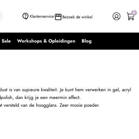
0
+ In winkelwagen
-
+
Klantenservice
Bezoek de winkel
Sale
Workshops & Opleidingen
Blog
ust is van supieure kwaliteit. Je kunt hem verwerken in gel, acryl
lpolish, dan krijg je een meermin effect.
taat versteld van de hoogglans. Zeer mooie poeder.