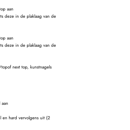
top aan
ets deze in de plaklaag van de
top aan
ets deze in de plaklaag van de
/topof next top, kunstnagels
l aan
l en hard vervolgens uit (2