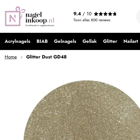
Glitter Dust GD48
9.4
/ 10
€ 2,49
Toon alles
800
reviews
Acrylnagels
BIAB
Gelnagels
Gellak
Glitter
Nailart
Home
Glitter Dust GD48