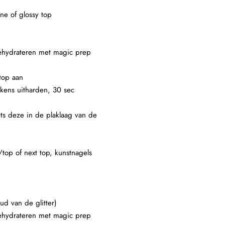
ne of glossy top
 dehydrateren met magic prep
top aan
lkens uitharden, 30 sec
ets deze in de plaklaag van de
/top of next top, kunstnagels
ud van de glitter)
 dehydrateren met magic prep