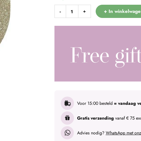
+ In winkelwage
-
+
Voor 15:00 besteld
= vandaag v
Gratis verzending
vanaf € 75 exc
Advies nodig?
WhatsApp met onze