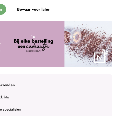
n
Bewaar voor later
erzonden
l. btw
 specialisten