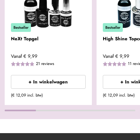
Bestseller
Bestseller
NeXt Topgel
High Shine Topc
Vanaf
€ 9,99
Vanaf
€ 9,99
21
reviews
11
rev
+ In winkelwagen
+ In win
(€ 12,09 incl. btw)
(€ 12,09 incl. btw)