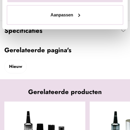
Lak af met Urban Nails Next Topgel en hard deze uit.
Aanpassen
Specificaties
Gerelateerde pagina's
Nieuw
Gerelateerde producten