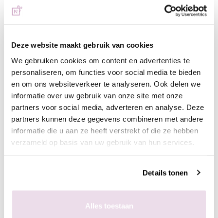
Omschrijving
Chrome Powder Gold Angel
Prachtige pigmenten om het mooiste chrome effect te
verkrijgen. Chromedesigns zijn helemaal hot en Urban Nails
Deze website maakt gebruik van cookies
heeft een prachtige collectie.
We gebruiken cookies om content en advertenties te
personaliseren, om functies voor social media te bieden
Lees onderstaande tips en doorloop de volgende stappen voor
en om ons websiteverkeer te analyseren. Ook delen we
het ultieme chrome-effect.Werkwijze voor mooiste chrome-effect
informatie over uw gebruik van onze site met onze
nagels:
partners voor social media, adverteren en analyse. Deze
Maak een gekleurde basis (meestal zwart);
partners kunnen deze gegevens combineren met andere
Breng de High Shine aan en hard deze uit; (2 minuten
informatie die u aan ze heeft verstrekt of die ze hebben
verzameld op basis van uw gebruik van hun services.
UV en 60 seconden LED) Indien je op natuurlijke nagel
werkt breng je de next two top aan in plaats van de high
shine
Details tonen
Breng vervolgens het pigment aan;
Fixeer in de lamp;
Buffer zacht de vrije rand;
Alles toestaan
Breng de Superbond Basegel aan en hard deze uit;