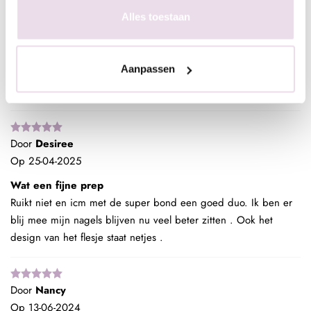
Alles toestaan
Krijg nooit klachten van klanten dat lak loslaat mede
namens de prep
Ik werk nooit zonder de prep en nog nooit klachten gehad dus
Aanpassen
blijf zeker magic prep gebruiken. Het kan veel problemen met
loslaten van product voorkomen.
Door
Desiree
Op
25-04-2025
Wat een fijne prep
Ruikt niet en icm met de super bond een goed duo. Ik ben er
blij mee mijn nagels blijven nu veel beter zitten . Ook het
design van het flesje staat netjes .
Door
Nancy
Op
13-06-2024