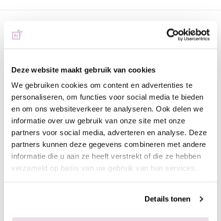
Klantenreviews
4.95 / 5
Gebaseerd op 11 reviews
Deze website maakt gebruik van cookies
We gebruiken cookies om content en advertenties te
personaliseren, om functies voor social media te bieden
Door
Kelly
en om ons websiteverkeer te analyseren. Ook delen we
Op
11-03-2026
informatie over uw gebruik van onze site met onze
Topcombi
partners voor social media, adverteren en analyse. Deze
De prep gebruiken voordat je gaat lakken met de urban nails
partners kunnen deze gegevens combineren met andere
producten zorgen echt voor een topcombi die perfect blijft
informatie die u aan ze heeft verstrekt of die ze hebben
verzameld op basis van uw gebruik van hun services.
zitten!
Details tonen
Door
Esther
Op
08-12-2025