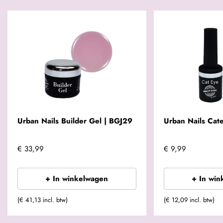
Urban Nails Builder Gel | BGJ29
Urban Nails Ca
€ 33,99
€ 9,99
+ In winkelwagen
+ In win
(€ 41,13 incl. btw)
(€ 12,09 incl. btw)