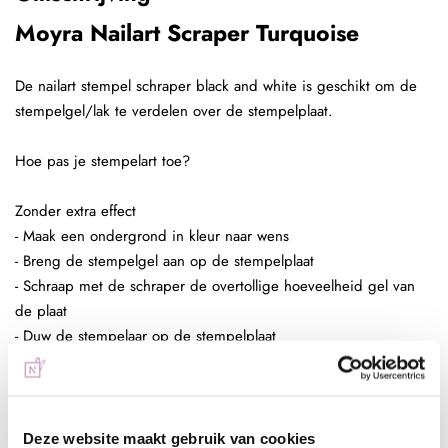
Moyra Nailart Scraper Turquoise
De nailart stempel schraper black and white is geschikt om de
stempelgel/lak te verdelen over de stempelplaat.
Hoe pas je stempelart toe?
Zonder extra effect
- Maak een ondergrond in kleur naar wens
- Breng de stempelgel aan op de stempelplaat
- Schraap met de schraper de overtollige hoeveelheid gel van
de plaat
- Duw de stempelaar op de stempelplaat
- Plaats de stempelaar op de nagel
- Hard de gel uit, 60 sec in de sunlight of 2 min in de UV lamp
- Breng een topcoat aan naar wens en hard deze uit,
bijvoorbeeld de Next Topgel
Deze website maakt gebruik van cookies