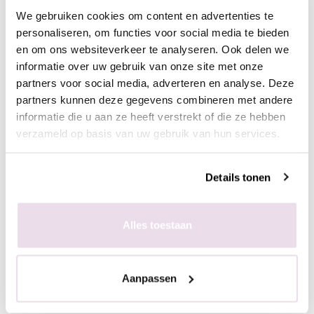
We gebruiken cookies om content en advertenties te
Ingepoetst met pigmenten
personaliseren, om functies voor social media te bieden
- Maak een ondergrond in kleur naar wens
en om ons websiteverkeer te analyseren. Ook delen we
- Breng de matte topgel aan en hard deze uit, 60 sec in de
informatie over uw gebruik van onze site met onze
sunlight of 2 min in de UV lamp
partners voor social media, adverteren en analyse. Deze
- Breng de stempelgel aan op de stempelplaat
partners kunnen deze gegevens combineren met andere
- Schraap met de schraper de overtollige hoeveelheid gel van
informatie die u aan ze heeft verstrekt of die ze hebben
de plaat
verzameld op basis van uw gebruik van hun services.
- Duw de stempelaar op de stempelplaat
- Plaats de stempelaar op de nagel
Details tonen
- Hard de gel uit, 60 sec in de sunlight of 2 min in de UV lamp
- Poets het gewenste pigment met de fluffy brush in de plaklaag
van de stempelgel
Alles toestaan
- Fixeer 10 sec in de lamp
- Breng een topcoat aan naar wens en hard deze uit,
bijvoorbeeld de Next Topgel
Aanpassen
Folie design op stempelgel