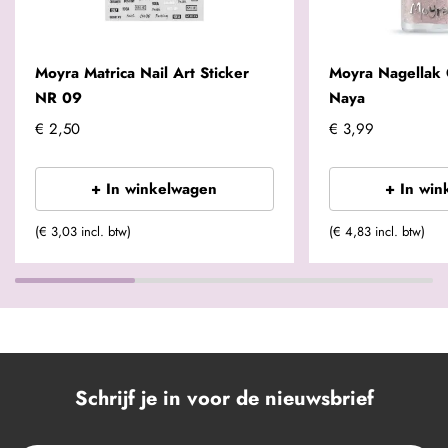
Moyra Matrica Nail Art Sticker
Moyra Nagellak 
NR 09
Naya
€ 2,50
€ 3,99
+ In winkelwagen
+ In win
(€ 3,03 incl. btw)
(€ 4,83 incl. btw)
Schrijf je in voor de nieuwsbrief