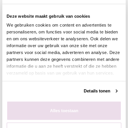
- Plaats de stempelaar op de nagel
- Hard de gel uit, 60 sec in de sunlight of 2 min in de UV lamp
Deze website maakt gebruik van cookies
- Breng een topcoat aan naar wens en hard deze uit,
bijvoorbeeld de Next Topgel
We gebruiken cookies om content en advertenties te
personaliseren, om functies voor social media te bieden
en om ons websiteverkeer te analyseren. Ook delen we
Ingepoetst met pigmenten
informatie over uw gebruik van onze site met onze
- Maak een ondergrond in kleur naar wens
partners voor social media, adverteren en analyse. Deze
- Breng de matte topgel aan en hard deze uit, 60 sec in de
partners kunnen deze gegevens combineren met andere
sunlight of 2 min in de UV lamp
informatie die u aan ze heeft verstrekt of die ze hebben
- Breng de stempelgel aan op de stempelplaat
verzameld op basis van uw gebruik van hun services.
- Schraap met de schraper de overtollige hoeveelheid gel van
de plaat
Details tonen
- Duw de stempelaar op de stempelplaat
- Plaats de stempelaar op de nagel
- Hard de gel uit, 60 sec in de sunlight of 2 min in de UV lamp
Alles toestaan
- Poets het gewenste pigment met de fluffy brush in de plaklaag
van de stempelgel