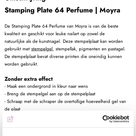
Stamping Plate 64 Perfume | Moyra
De Stamping Plate 64 Perfume van Moyra is van de beste
kwaliteit en geschikt voor leuke nailart op zowel de
natuurlijke als de kunstnagel. Deze stempelplaat kan worden
gebruikt met
stempelgel
, stempellak, pigmenten en pastagel.
De stempelplaat bevat diverse printen die oneindig kunnen
worden gebruikt.
Zonder extra effect
- Maak een ondergrond in kleur naar wens
- Breng de stempelgel aan op de stempelplaat
- Schraap met de schraper de overtollige hoeveelheid gel van
de plaat
- Duw de stempelaar op de stempelplaat
- Plaats de stempelaar op de nagel
- Hard de gel uit, 60 sec in de sunlight of 2 min in de UV lamp