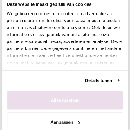
- Breng een topcoat aan naar wens en hard deze uit,
Deze website maakt gebruik van cookies
bijvoorbeeld de Next Topgel
We gebruiken cookies om content en advertenties te
personaliseren, om functies voor social media te bieden
Ingepoetst met pigmenten
en om ons websiteverkeer te analyseren. Ook delen we
- Maak een ondergrond in kleur naar wens
informatie over uw gebruik van onze site met onze
- Breng de matte topgel aan en hard deze uit, 60 sec in de
partners voor social media, adverteren en analyse. Deze
sunlight of 2 min in de UV lamp
partners kunnen deze gegevens combineren met andere
- Breng de stempelgel aan op de stempelplaat
informatie die u aan ze heeft verstrekt of die ze hebben
- Schraap met de schraper de overtollige hoeveelheid gel van
verzameld op basis van uw gebruik van hun services.
de plaat
- Duw de stempelaar op de stempelplaat
Details tonen
- Plaats de stempelaar op de nagel
- Hard de gel uit, 60 sec in de sunlight of 2 min in de UV lamp
- Poets het gewenste pigment met de fluffy brush in de plaklaag
Alles toestaan
van de stempelgel
- Fixeer 10 sec in de lamp
- Breng een topcoat aan naar wens en hard deze uit,
Aanpassen
bijvoorbeeld de Next Topgel